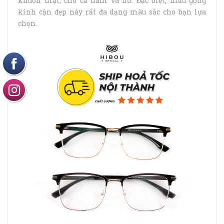
khuôn mặt, cho cả nam và nữ. Đặc biệt, mẫu gọng
kính cận đẹp này rất đa dạng màu sắc cho bạn lựa
chọn.