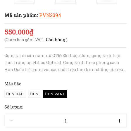
Mã sản phẩm:
PVN2394
550.000₫
(
Chưa bao gồm VAT
-
Còn hàng
)
Gọng kính cận nam nữ GT6935 thuộc dòng gọng kim loại
thời trang tại Hibou Optical. Gọng kính theo phong cách
Hàn Quốc trẻ trung với các chất liệu hợp kim chống gỉ, siêu
nhẹ thân thiện với làn da. Thiết kế gọng kính đơn giản
phù hợp với nhiề...
Mầu Sắc
ĐEN BẠC
ĐEN
ĐEN VÀNG
Số lượng:
-
+