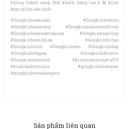
không thành công. Quý khách hàng lưu ý để kính
được chính xác nhất.
#Gongkinhcannam #Gongkinhcannu
#Gongkinhnamdep #Gongkinhcannumattron
#Gongkinhcannamcaocap #Gongkinhcan2lop
#Gongkinhcan2mau #Gongkinhtitan
#Gongkinhtron #Gongkinhdeo #Gongkinhday
#Gongkinhdagiac #Gongkinhdoimoi
#Gongkinhdentron #kinhmatchongtiaUV
#kinhcanformnho #gongkinhmatmeo
#gongkinhteenhanquoc
Sản phẩm liên quan