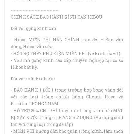
--------------------------------
CHÍNH SÁCH BẢO HÀNH KÍNH CẬN HIBOU
Đối với gọng kính cận
- Hibou MIỄN PHÍ NẮN CHỈNH trọn đời – Bạn vẫn
dùng, Hibou vẫn sửa.
- HỖ TRỢ THAY PHỤ KIỆN MIỄN PHÍ (ve kính, ốc vít).
- Vệ sinh gọng kính cao cấp chuyên nghiệp tại cơ sở
Hibou bất kỳ.
Đối với mắt kính cận
- BẢO HÀNH 1 ĐỔI 1 trong trường hợp bong váng đối
với các loại tròng chính hãng Chemi, Hoya và
Esssilor TRONG 1 NĂM.
- HỖ TRỢ 20% CHI PHÍ thay mới tròng kính nếu MẮT
BỊ XÂY XƯỚC trong 6 THÁNG SỬ DỤNG. (Áp dụng chỉ 1
lần với cùng loại tròng đã lắp)
- MIỄN PHÍ hướng dẫn bảo quản tròng kính, làm sạch