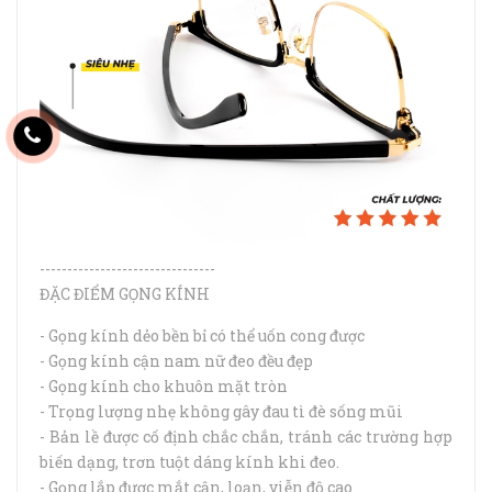
--------------------------------
ĐẶC ĐIỂM GỌNG KÍNH
- Gọng kính dẻo bền bỉ có thể uốn cong được
- Gọng kính cận nam nữ đeo đều đẹp
- Gọng kính cho khuôn mặt tròn
- Trọng lượng nhẹ không gây đau tì đè sống mũi
- Bản lề được cố định chắc chắn, tránh các trường hợp
biến dạng, trơn tuột dáng kính khi đeo.
- Gọng lắp được mắt cận, loạn, viễn độ cao