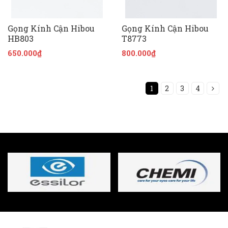
Gọng Kính Cận Hibou
Gọng Kính Cận Hibou
HB803
T8773
650.000₫
800.000₫
1
2
3
4