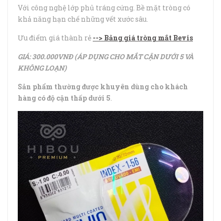
Với công nghệ lớp phủ tráng cứng. Bề mặt tròng có
khả năng hạn chế những vết xước sâu.
Ưu điểm giá thành rẻ
--> Bảng giá tròng mắt Bevis
GIÁ: 300.000VNĐ (ÁP DỤNG CHO MẮT CẬN DƯỚI 5 VÀ
KHÔNG LOẠN)
Sản phẩm thường được khuyên dùng cho khách
hàng có độ cận thấp dưới 5
.