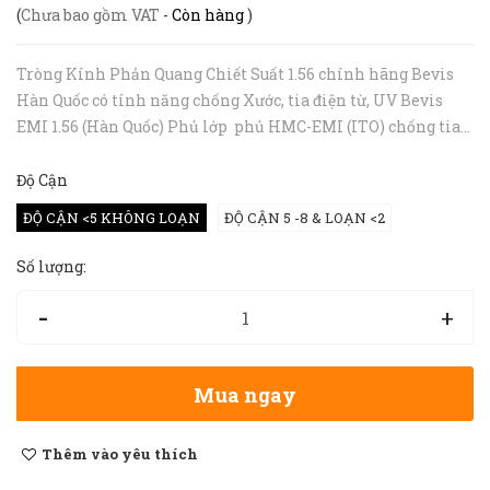
(
Chưa bao gồm VAT
-
Còn hàng
)
Tròng Kính Phản Quang Chiết Suất 1.56 chính hãng Bevis
Hàn Quốc có tính năng chống Xước, tia điện từ, UV Bevis
EMI 1.56 (Hàn Quốc) Phủ lớp phủ HMC-EMI (ITO) chống tia
điện từ tròng kính giúp hạn chế sự chói sáng gây ra bởi các...
Độ Cận
ĐỘ CẬN <5 KHÔNG LOẠN
ĐỘ CẬN 5 -8 & LOẠN <2
Số lượng:
-
+
Mua ngay
Thêm vào yêu thích