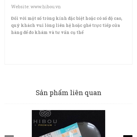
Website: www.hibou.vn
Đối với một số tròng kính đặc biệt hoặc có số độ cao,
quý khách vui lòng liên hệ hoặc ghé trực tiếp cửa
hàng để đo khám và tư vấn cụ thể
Sản phẩm liên quan