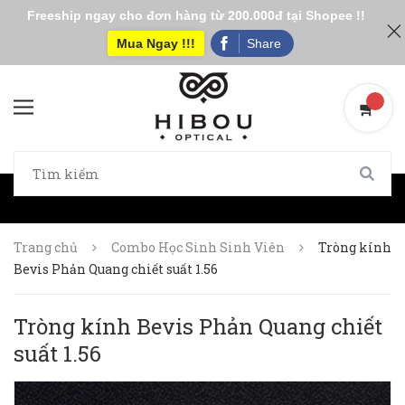
Freeship ngay cho đơn hàng từ 200.000đ tại Shopee !!
Mua Ngay !!!
Share
Trang chủ
Combo Học Sinh Sinh Viên
Tròng kính
Bevis Phản Quang chiết suất 1.56
Tròng kính Bevis Phản Quang chiết
suất 1.56