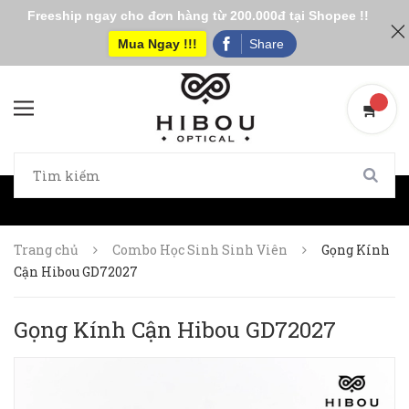
Freeship ngay cho đơn hàng từ 200.000đ tại Shopee !!
Mua Ngay !!!
Share
Trang chủ
Combo Học Sinh Sinh Viên
Gọng Kính
Cận Hibou GD72027
Gọng Kính Cận Hibou GD72027