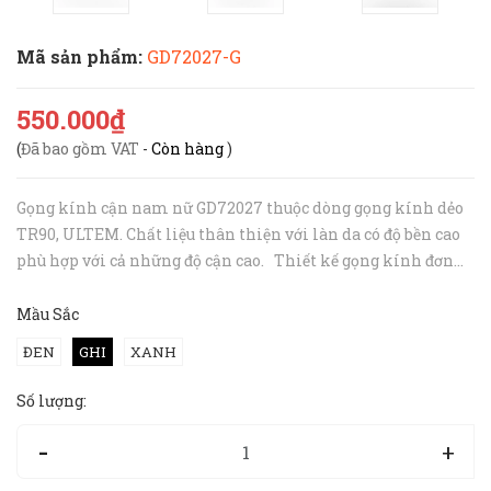
Mã sản phẩm:
GD72027-G
550.000₫
(
Đã bao gồm VAT
-
Còn hàng
)
Gọng kính cận nam nữ GD72027 thuộc dòng gọng kính dẻo
TR90, ULTEM. Chất liệu thân thiện với làn da có độ bền cao
phù hợp với cả những độ cận cao. Thiết kế gọng kính đơn
giản phù hợp với nhiều kiểu khuôn mặt, cho cả nam và nữ.
Đặc ...
Mầu Sắc
ĐEN
GHI
XANH
Số lượng:
-
+