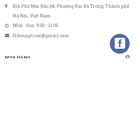
81A Phố Mai Hắc Đế, Phường Hai Bà Trưng, Thành phố
Hà Nội, Việt Nam.
Mon - Sun: 9:00 - 21:00
Hibouoptical@gmail.com
MUA HÀNG
CHÍNH SÁCH
GỬI EMAIL
Gửi email nhận khuyến mãi
Kết nối
TMĐT: