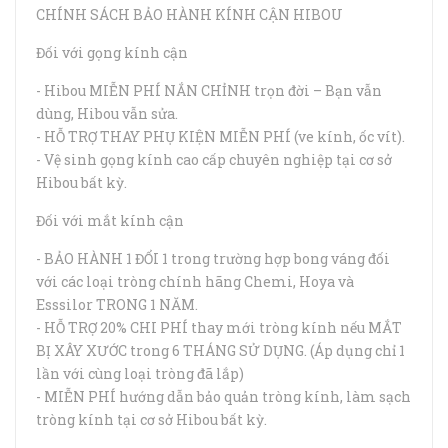
CHÍNH SÁCH BẢO HÀNH KÍNH CẬN HIBOU
Đối với gọng kính cận
- Hibou MIỄN PHÍ NẮN CHỈNH trọn đời – Bạn vẫn
dùng, Hibou vẫn sửa.
- HỖ TRỢ THAY PHỤ KIỆN MIỄN PHÍ (ve kính, ốc vít).
- Vệ sinh gọng kính cao cấp chuyên nghiệp tại cơ sở
Hibou bất kỳ.
Đối với mắt kính cận
- BẢO HÀNH 1 ĐỔI 1 trong trường hợp bong váng đối
với các loại tròng chính hãng Chemi, Hoya và
Esssilor TRONG 1 NĂM.
- HỖ TRỢ 20% CHI PHÍ thay mới tròng kính nếu MẮT
BỊ XÂY XƯỚC trong 6 THÁNG SỬ DỤNG. (Áp dụng chỉ 1
lần với cùng loại tròng đã lắp)
- MIỄN PHÍ hướng dẫn bảo quản tròng kính, làm sạch
tròng kính tại cơ sở Hibou bất kỳ.