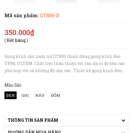
Mã sản phẩm:
GT806-D
350.000₫
(
Hết hàng
)
Gọng kính cận nam nữ GT806 thuộc dòng gọng kính dẻo
TR90, ULTEM. Chất liệu thân thiện với làn da có độ bền cao
phù hợp với cả những độ cận cao. Thiết kế gọng kính đơn
giản phù hợp với nhiều kiểu khuôn mặt, cho cả nam và nữ.
Đặc biệt, mẫ...
Mầu Sắc
ĐEN
GHI
NÂU
ĐỐM
THÔNG TIN SẢN PHẨM
HƯỚNG DẪN MUA HÀNG