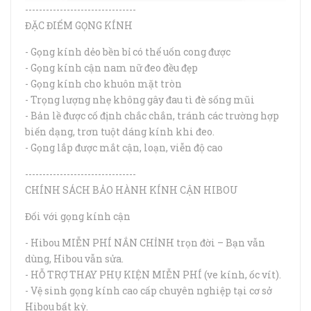
--------------------------------
ĐẶC ĐIỂM GỌNG KÍNH
- Gọng kính dẻo bền bỉ có thể uốn cong được
- Gọng kính cận nam nữ đeo đều đẹp
- Gọng kính cho khuôn mặt tròn
- Trọng lượng nhẹ không gây đau tì đè sống mũi
- Bản lề được cố định chắc chắn, tránh các trường hợp
biến dạng, trơn tuột dáng kính khi đeo.
- Gọng lắp được mắt cận, loạn, viễn độ cao
--------------------------------
CHÍNH SÁCH BẢO HÀNH KÍNH CẬN HIBOU
Đối với gọng kính cận
- Hibou MIỄN PHÍ NẮN CHỈNH trọn đời – Bạn vẫn
dùng, Hibou vẫn sửa.
- HỖ TRỢ THAY PHỤ KIỆN MIỄN PHÍ (ve kính, ốc vít).
- Vệ sinh gọng kính cao cấp chuyên nghiệp tại cơ sở
Hibou bất kỳ.