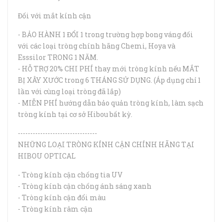
Đối với mắt kính cận
- BẢO HÀNH 1 ĐỔI 1 trong trường hợp bong váng đối
với các loại tròng chính hãng Chemi, Hoya và
Esssilor TRONG 1 NĂM.
- HỖ TRỢ 20% CHI PHÍ thay mới tròng kính nếu MẮT
BỊ XÂY XƯỚC trong 6 THÁNG SỬ DỤNG. (Áp dụng chỉ 1
lần với cùng loại tròng đã lắp)
- MIỄN PHÍ hướng dẫn bảo quản tròng kính, làm sạch
tròng kính tại cơ sở Hibou bất kỳ.
--------------------------------
NHỮNG LOẠI TRÒNG KÍNH CẬN CHÍNH HÃNG TẠI
HIBOU OPTICAL
- Tròng kính cận chống tia UV
- Tròng kính cận chống ánh sáng xanh
- Tròng kính cận đổi màu
- Tròng kính râm cận