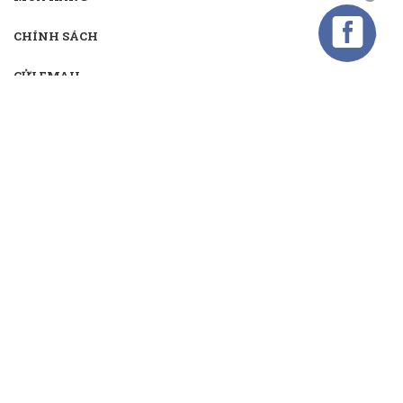
CHÍNH SÁCH
GỬI EMAIL
Gửi email nhận khuyến mãi
Kết nối
TMĐT:
Bản quyền thuộc về
CÔNG TY CỔ PHẦN TM&DV ĐẦU TƯ MIRASOL
Cung cấp bởi
Sapo