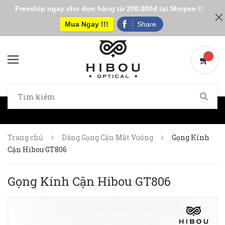
Freeship ngay cho đơn hàng từ 200.000đ tại Shopee !!
Mua Ngay !!!
Share
Trang chủ
Dáng Gọng Cận Mắt Vuông
Gọng Kính
Cận Hibou GT806
Gọng Kính Cận Hibou GT806