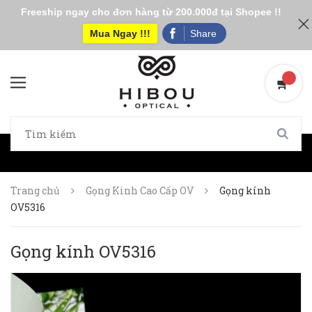
Freeship ngay cho đơn hàng từ 200.000đ tại Shopee !!
Mua Ngay !!!
Share
Trang chủ
Gọng Kinh Cao Cấp OV
Gọng kính
OV5316
Gọng kính OV5316