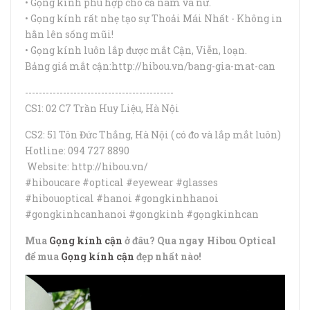
• Gọng kính phù hợp cho cả nam và nữ.
• Gọng kính rất nhẹ tạo sự Thoải Mái Nhất - Không in
hằn lên sống mũi!
• Gọng kính luôn lắp được mắt Cận, Viễn, loạn.
Bảng giá mắt cận:http://hibou.vn/bang-gia-mat-can
-------------------------------------------
CS1: 02 C7 Trần Huy Liệu, Hà Nội
CS2: 51 Tôn Đức Thắng, Hà Nội ( có đo và lắp mắt luôn)
Hotline: 094 727 8890
Website: http://hibou.vn/
#hiboucare #optical #eyewear #glasses
#hibouoptical #hanoi #gongkinhhanoi
#gongkinhcanhanoi #gongkinh #gọngkinhcan
Mua
Gọng kính cận
ở đâu? Qua ngay Hibou Optical
để mua
Gọng kính cận
đẹp nhất nào!