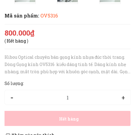
Mã sản phẩm:
OV5316
800.000₫
(
Hết hàng
)
Hibou Optical chuyên bán gọng kính nhựa đúc thời trang.
Dòng Gọng kính OV5316 kiểu dáng tinh tế. Dáng kính nhẹ
nhàng, mắt tròn phù hợp với khuôn góc cạnh, mặt dài. Gọng
nhẹ nhàng khác hẳn với các dòng nhựa đúc bình thường.
Số lượng:
Lõi kim loại được ...
-
+
Hết hàng