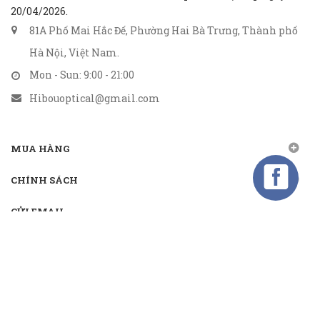
20/04/2026.
81A Phố Mai Hắc Đế, Phường Hai Bà Trưng, Thành phố
Hà Nội, Việt Nam.
Mon - Sun: 9:00 - 21:00
Hibouoptical@gmail.com
MUA HÀNG
CHÍNH SÁCH
GỬI EMAIL
Gửi email nhận khuyến mãi
Kết nối
TMĐT: