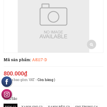
Mã sản phẩm:
A8117-D
800.000₫
(
Chưa bao gồm VAT
-
Còn hàng
)
Mầu Sắc
ĐEN C1
XANH GHI C2
XANH RÊU C3
GHI TRONG C4