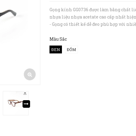
Gọng kính GG0736 được làm bằng chất li
nhựa liệu nhựa acetate cao cấp nhất hiện
- Gọng có thiết kế dễ đeo phù hợp với nhi
khuôn mặt khác nhau. Để được tư vấn ch
xác nhất, bạn hãy inbox hoặc gọi tới hot
Mầu Sắc
094 727 8890 cho Hibou nhé.&n...
ĐEN
ĐỐM