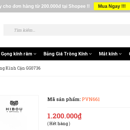
 cho đơn hàng từ 200.000đ tại Shopee !!
Mua Ngay !!!
Gọng kính râm
Bảng Giá Tròng Kính
Mắt kính
ng Kính Cận GG0736
Mã sản phẩm:
PVN661
1.200.000₫
(
Hết hàng
)