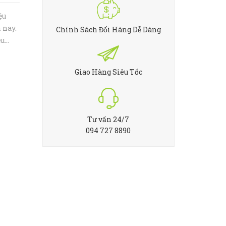
ệu
 nay.
Chính Sách Đổi Hàng Dễ Dàng
ều
ính
line
Giao Hàng Siêu Tốc
Tư vấn 24/7
094 727 8890