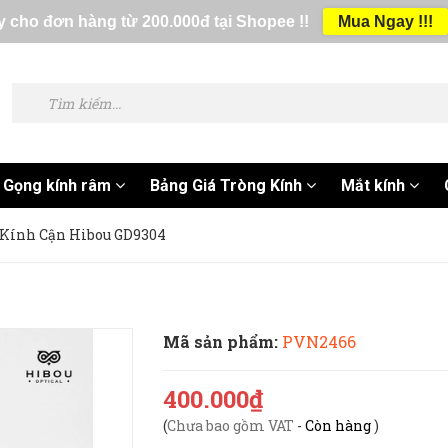
 cho đơn hàng từ 200.000đ tại Shopee !!
Mua Ngay !!!
Gọng kính râm
Bảng Giá Tròng Kính
Mắt kính
 Kính Cận Hibou GD9304
Mã sản phẩm:
PVN2466
400.000₫
(
Chưa bao gồm VAT
-
Còn hàng
)