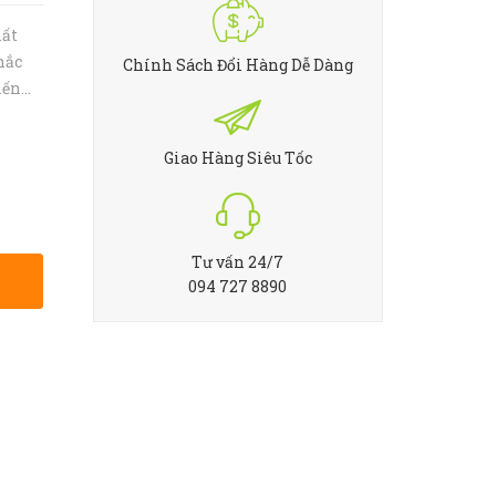
hất
chắc
Chính Sách Đổi Hàng Dễ Dàng
iến
t kế
iểu
Giao Hàng Siêu Tốc
Tư vấn 24/7
094 727 8890