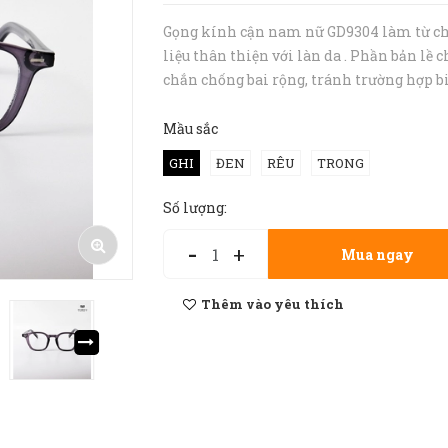
Gọng kính cận nam nữ GD9304 làm từ c
liệu thân thiện với làn da . Phần bản lề 
chắn chống bai rộng, tránh trường hợp b
dạng dáng kính, tuột kính khi đeo. Thiế
gọng kính đơn giản phù hợp với nhiều k
Mầu sắc
khuôn mặt, cho cả nam và nữ. Đặc...
GHI
ĐEN
RÊU
TRONG
Số lượng:
-
+
Mua ngay
Thêm vào yêu thích