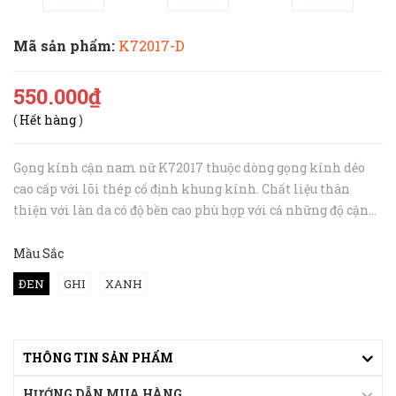
Mã sản phẩm:
K72017-D
550.000₫
(
Hết hàng
)
Gọng kính cận nam nữ K72017 thuộc dòng gọng kính dẻo
cao cấp với lõi thép cố định khung kính. Chất liệu thân
thiện với làn da có độ bền cao phù hợp với cả những độ cận
cao. Thiết kế gọng kính đơn giản phù hợp với nhiều kiểu
khuôn mặt, c...
Mầu Sắc
ĐEN
GHI
XANH
THÔNG TIN SẢN PHẨM
HƯỚNG DẪN MUA HÀNG