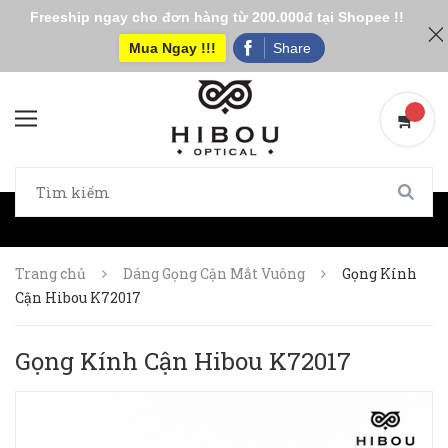
Freeship ngay cho đơn hàng từ 200.000đ tại Shopee !!
Mua Ngay !!!
Share
Trang chủ
Dáng Gọng Cận Mắt Vuông
Gọng Kính
Cận Hibou K72017
Gọng Kính Cận Hibou K72017