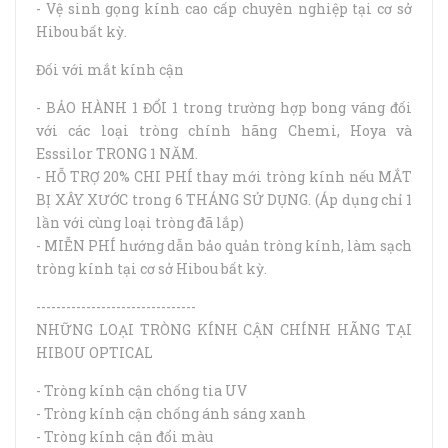
- Vệ sinh gọng kính cao cấp chuyên nghiệp tại cơ sở
Hibou bất kỳ.
Đối với mắt kính cận
- BẢO HÀNH 1 ĐỔI 1 trong trường hợp bong váng đối
với các loại tròng chính hãng Chemi, Hoya và
Esssilor TRONG 1 NĂM.
- HỖ TRỢ 20% CHI PHÍ thay mới tròng kính nếu MẮT
BỊ XÂY XƯỚC trong 6 THÁNG SỬ DỤNG. (Áp dụng chỉ 1
lần với cùng loại tròng đã lắp)
- MIỄN PHÍ hướng dẫn bảo quản tròng kính, làm sạch
tròng kính tại cơ sở Hibou bất kỳ.
--------------------------------
NHỮNG LOẠI TRÒNG KÍNH CẬN CHÍNH HÃNG TẠI
HIBOU OPTICAL
- Tròng kính cận chống tia UV
- Tròng kính cận chống ánh sáng xanh
- Tròng kính cận đổi màu