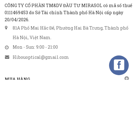
CÔNG TY CỔ PHẦN TM&DV ĐẦU TƯ MIRASOL có mã số thuế
0111469453 do Sở Tài chính Thành phố Hà Nội cấp ngày
20/04/2026.
81A Phố Mai Hắc Đế, Phường Hai Bà Trưng, Thành phố
Hà Nội, Việt Nam.
Mon - Sun: 9:00 - 21:00
Hibouoptical@gmail.com
MUA HÀNG
CHÍNH SÁCH
GỬI EMAIL
Gửi email nhận khuyến mãi