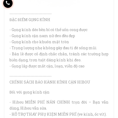
--------------------------------
ĐẶC ĐIỂM GỌNG KÍNH
- Gọng kính dẻo bền bỉ có thể uốn cong được
- Gọng kính cận nam nữ đeo đều đẹp
- Gọng kính cho khuôn mặt tròn
- Trọng lượng nhẹ không gây đau tì đè sống mũi
- Bản lề được cố định chắc chắn, tránh các trường hợp
biến dạng, trơn tuột dáng kính khi đeo.
- Gọng lắp được mắt cận, loạn, viễn độ cao
--------------------------------
CHÍNH SÁCH BẢO HÀNH KÍNH CẬN HIBOU
Đối với gọng kính cận
- Hibou MIỄN PHÍ NẮN CHỈNH trọn đời – Bạn vẫn
dùng, Hibou vẫn sửa.
- HỖ TRỢ THAY PHỤ KIỆN MIỄN PHÍ (ve kính, ốc vít).