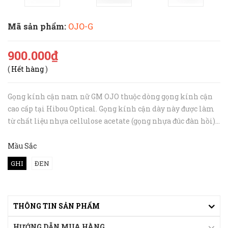
Mã sản phẩm:
OJO-G
900.000₫
(
Hết hàng
)
Gọng kính cận nam nữ GM OJO thuộc dòng gọng kính cận
cao cấp tại Hibou Optical. Gọng kính cận dày này được làm
từ chất liệu nhựa cellulose acetate (gọng nhựa đúc đàn hồi)
chắc chắn với màu sắc độc đáo. Gọng kính theo phong cách
tối giản phù hợp ch...
Mầu Sắc
GHI
ĐEN
THÔNG TIN SẢN PHẨM
HƯỚNG DẪN MUA HÀNG