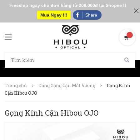
Freeship ngay cho đơn hàng từ 200.000đ tại Shopee !!
Mua Ngay !!!
Share
Trang chủ
Dáng Gọng Cận Mắt Vuông
Gọng Kính
Cận Hibou OJO
Gọng Kính Cận Hibou OJO