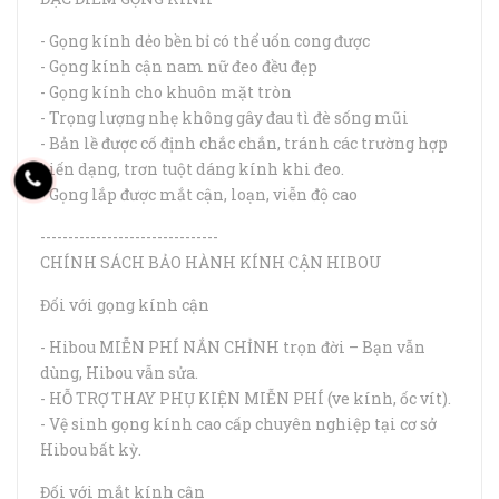
- Gọng kính dẻo bền bỉ có thể uốn cong được
- Gọng kính cận nam nữ đeo đều đẹp
- Gọng kính cho khuôn mặt tròn
- Trọng lượng nhẹ không gây đau tì đè sống mũi
- Bản lề được cố định chắc chắn, tránh các trường hợp
biến dạng, trơn tuột dáng kính khi đeo.
- Gọng lắp được mắt cận, loạn, viễn độ cao
--------------------------------
CHÍNH SÁCH BẢO HÀNH KÍNH CẬN HIBOU
Đối với gọng kính cận
- Hibou MIỄN PHÍ NẮN CHỈNH trọn đời – Bạn vẫn
dùng, Hibou vẫn sửa.
- HỖ TRỢ THAY PHỤ KIỆN MIỄN PHÍ (ve kính, ốc vít).
- Vệ sinh gọng kính cao cấp chuyên nghiệp tại cơ sở
Hibou bất kỳ.
Đối với mắt kính cận