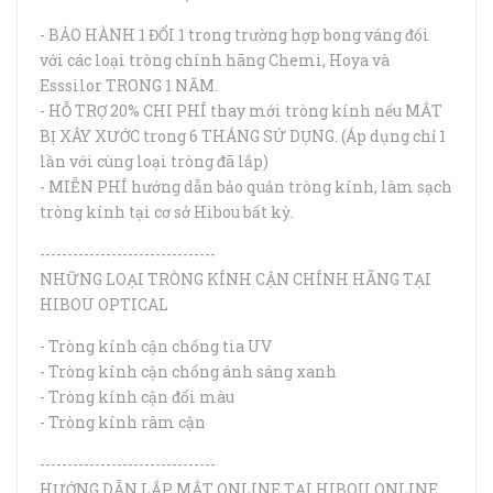
- BẢO HÀNH 1 ĐỔI 1 trong trường hợp bong váng đối
với các loại tròng chính hãng Chemi, Hoya và
Esssilor TRONG 1 NĂM.
- HỖ TRỢ 20% CHI PHÍ thay mới tròng kính nếu MẮT
BỊ XÂY XƯỚC trong 6 THÁNG SỬ DỤNG. (Áp dụng chỉ 1
lần với cùng loại tròng đã lắp)
- MIỄN PHÍ hướng dẫn bảo quản tròng kính, làm sạch
tròng kính tại cơ sở Hibou bất kỳ.
--------------------------------
NHỮNG LOẠI TRÒNG KÍNH CẬN CHÍNH HÃNG TẠI
HIBOU OPTICAL
- Tròng kính cận chống tia UV
- Tròng kính cận chống ánh sáng xanh
- Tròng kính cận đổi màu
- Tròng kính râm cận
--------------------------------
HƯỚNG DẪN LẮP MẮT ONLINE TẠI HIBOU ONLINE