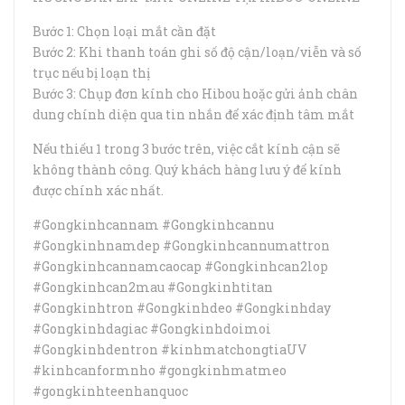
Bước 1: Chọn loại mắt cần đặt
Bước 2: Khi thanh toán ghi số độ cận/loạn/viễn và số
trục nếu bị loạn thị
Bước 3: Chụp đơn kính cho Hibou hoặc gửi ảnh chân
dung chính diện qua tin nhắn để xác định tâm mắt
Nếu thiếu 1 trong 3 bước trên, việc cắt kính cận sẽ
không thành công. Quý khách hàng lưu ý để kính
được chính xác nhất.
#Gongkinhcannam #Gongkinhcannu
#Gongkinhnamdep #Gongkinhcannumattron
#Gongkinhcannamcaocap #Gongkinhcan2lop
#Gongkinhcan2mau #Gongkinhtitan
#Gongkinhtron #Gongkinhdeo #Gongkinhday
#Gongkinhdagiac #Gongkinhdoimoi
#Gongkinhdentron #kinhmatchongtiaUV
#kinhcanformnho #gongkinhmatmeo
#gongkinhteenhanquoc