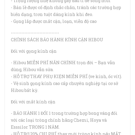
- Trọng lượng nhẹ không gây đau tì đè sống mũi
- Bản lề được cố định chắc chắn, tránh các trường hợp
biến dạng, trơn tuột dáng kính khi đeo.
- Gọng lắp được mắt cận, loạn, viễn độ cao
--------------------------------
CHÍNH SÁCH BẢO HÀNH KÍNH CẬN HIBOU
Đối với gọng kính cận
- Hibou MIỄN PHÍ NẮN CHỈNH trọn đời – Bạn vẫn
dùng, Hibou vẫn sửa.
- HỖ TRỢ THAY PHỤ KIỆN MIỄN PHÍ (ve kính, ốc vít).
- Vệ sinh gọng kính cao cấp chuyên nghiệp tại cơ sở
Hibou bất kỳ.
Đối với mắt kính cận
- BẢO HÀNH 1 ĐỔI 1 trong trường hợp bong váng đối
với các loại tròng chính hãng Chemi, Hoya và
Esssilor TRONG 1 NĂM.
- HỖ TRỢ 20% CHI PHÍ thay mới tròng kính nếu MẮT