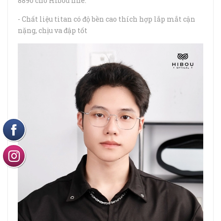
8890 cho Hibou nhé.
- Chất liệu titan có độ bền cao thích hợp lắp mắt cận
nặng, chịu va đập tốt