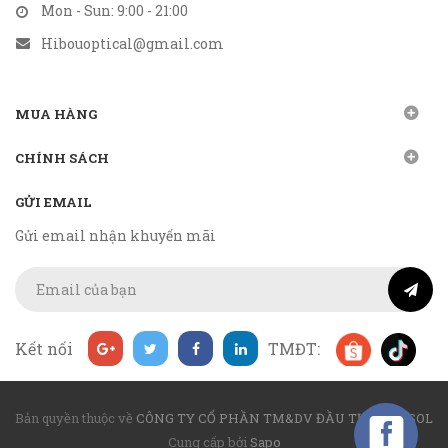
Mon - Sun: 9:00 - 21:00
Hibouoptical@gmail.com
MUA HÀNG
CHÍNH SÁCH
GỬI EMAIL
Gửi email nhận khuyến mãi
Kết nối
TMĐT:
Bản quyền thuộc về
CÔNG TY CỔ PHẦN TM&DV ĐẦU TƯ MIRASOL
Cung cấp bởi
Sapo