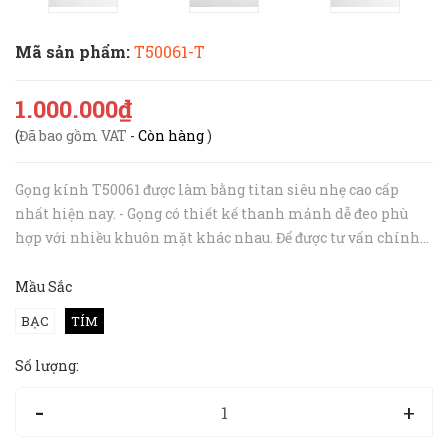
Mã sản phẩm:
T50061-T
1.000.000₫
(
Đã bao gồm VAT
-
Còn hàng
)
Gọng kính T50061 được làm bằng titan siêu nhẹ cao cấp
nhất hiện nay. - Gọng có thiết kế thanh mảnh dễ đeo phù
hợp với nhiều khuôn mặt khác nhau. Để được tư vấn chính
xác nhất, bạn hãy inbox hoặc gọi tới hotline 094 727 8890
cho Hibou nhé. - ...
Mầu Sắc
BẠC
TÍM
Số lượng:
-
+