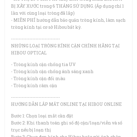
BỊ XÂY XƯỚC trong 6 THÁNG SỬ DỤNG. (Áp dụng chỉ 1
lần với cùng loại tròng đã lắp)
- MIỄN PHÍ hướng dẫn bảo quản tròng kính, làm sạch
tròng kính tại cơ sở Hibou bất kỳ.
--------------------------------
NHỮNG LOẠI TRÒNG KÍNH CẬN CHÍNH HÃNG TẠI
HIBOU OPTICAL
- Tròng kính cận chống tia UV
- Tròng kính cận chống ánh sáng xanh
- Tròng kính cận đổi màu
- Tròng kính râm cận
--------------------------------
HƯỚNG DẪN LẮP MẮT ONLINE TẠI HIBOU ONLINE
Bước 1: Chọn loại mắt cần đặt
Bước 2: Khi thanh toán ghi số độ cận/loạn/viễn và số
trục nếu bị loạn thị
Bước 3: Chụp đơn kính cho Hibou hoặc gửi ảnh chân