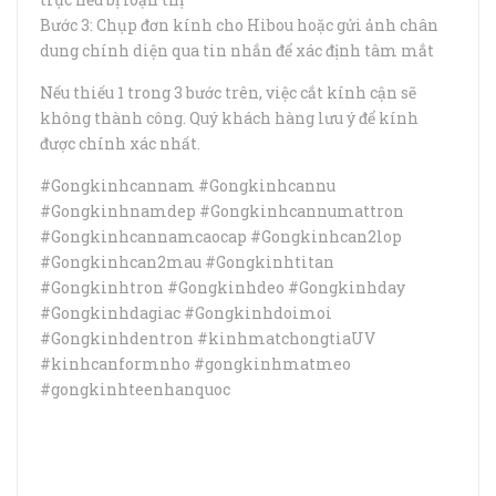
Bước 3: Chụp đơn kính cho Hibou hoặc gửi ảnh chân
dung chính diện qua tin nhắn để xác định tâm mắt
Nếu thiếu 1 trong 3 bước trên, việc cắt kính cận sẽ
không thành công. Quý khách hàng lưu ý để kính
được chính xác nhất.
#Gongkinhcannam #Gongkinhcannu
#Gongkinhnamdep #Gongkinhcannumattron
#Gongkinhcannamcaocap #Gongkinhcan2lop
#Gongkinhcan2mau #Gongkinhtitan
#Gongkinhtron #Gongkinhdeo #Gongkinhday
#Gongkinhdagiac #Gongkinhdoimoi
#Gongkinhdentron #kinhmatchongtiaUV
#kinhcanformnho #gongkinhmatmeo
#gongkinhteenhanquoc