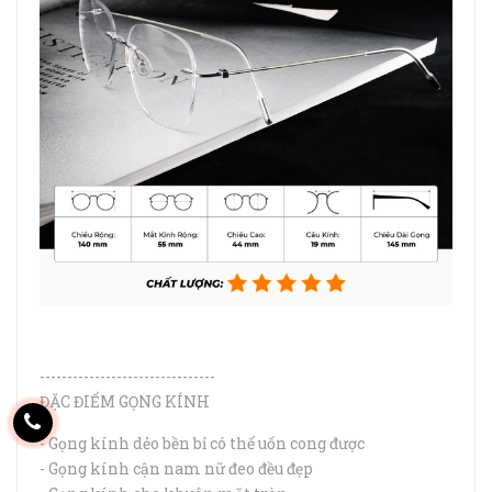
--------------------------------
ĐẶC ĐIỂM GỌNG KÍNH
- Gọng kính dẻo bền bỉ có thể uốn cong được
- Gọng kính cận nam nữ đeo đều đẹp