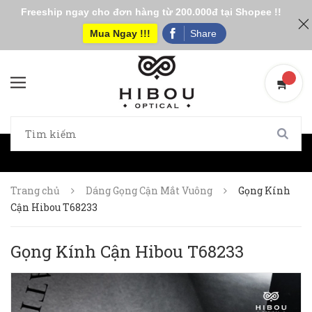
Freeship ngay cho đơn hàng từ 200.000đ tại Shopee !!
Mua Ngay !!!
Share
Trang chủ
Dáng Gọng Cận Mắt Vuông
Gọng Kính
Cận Hibou T68233
Gọng Kính Cận Hibou T68233