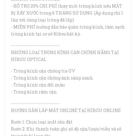
- HỖ TRỢ 20% CHI PHÍ thay mới tròng kính nếu MẮT
BỊ XÂY XƯỚC trong 6 THÁNG SỬ DỤNG. (Áp dụng chỉ 1
lần với cùng loại tròng đã lắp)
- MIỄN PHÍ hướng dẫn bảo quản tròng kính, làm sạch
tròng kính tại cơ sở Hibou bất kỳ.
--------------------------------
NHỮNG LOẠI TRÒNG KÍNH CẬN CHÍNH HÃNG TẠI
HIBOU OPTICAL
- Tròng kính cận chống tia UV
- Tròng kính cận chống ánh sáng xanh
- Tròng kính cận đổi màu
- Tròng kính râm cận
--------------------------------
HƯỚNG DẪN LẮP MẮT ONLINE TẠI HIBOU ONLINE
Bước 1: Chọn loại mắt cần đặt
Bước 2: Khi thanh toán ghi số độ cận/loạn/viễn và số
trục nếu bị loạn thị