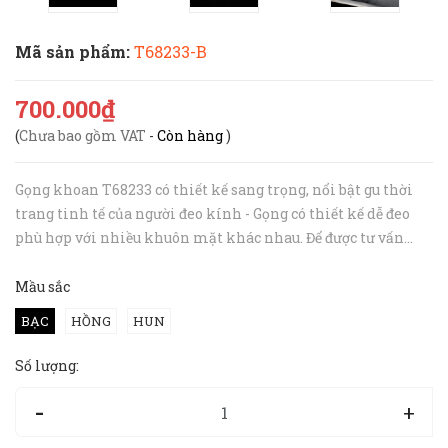
Mã sản phẩm:
T68233-B
700.000₫
(
Chưa bao gồm VAT
-
Còn hàng
)
Gọng khoan T68233 có thiết kế sang trọng, nổi bật gu thời
trang tinh tế của người đeo kính - Gọng có thiết kế dễ đeo
phù hợp với nhiều khuôn mặt khác nhau. Để được tư vấn
chính xác nhất, bạn hãy inbox hoặc gọi tới hotline 094 727
8890 cho Hibou nh...
Mầu sắc
BẠC
HỒNG
HUN
Số lượng:
-
+