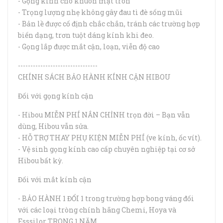
- Gọng kính cho khuôn mặt tròn
- Trọng lượng nhẹ không gây đau tì đè sống mũi
- Bản lề được cố định chắc chắn, tránh các trường hợp
biến dạng, trơn tuột dáng kính khi đeo.
- Gọng lắp được mắt cận, loạn, viễn độ cao
--------------------------------
CHÍNH SÁCH BẢO HÀNH KÍNH CẬN HIBOU
Đối với gọng kính cận
- Hibou MIỄN PHÍ NẮN CHỈNH trọn đời – Bạn vẫn
dùng, Hibou vẫn sửa.
- HỖ TRỢ THAY PHỤ KIỆN MIỄN PHÍ (ve kính, ốc vít).
- Vệ sinh gọng kính cao cấp chuyên nghiệp tại cơ sở
Hibou bất kỳ.
Đối với mắt kính cận
- BẢO HÀNH 1 ĐỔI 1 trong trường hợp bong váng đối
với các loại tròng chính hãng Chemi, Hoya và
Esssilor TRONG 1 NĂM.