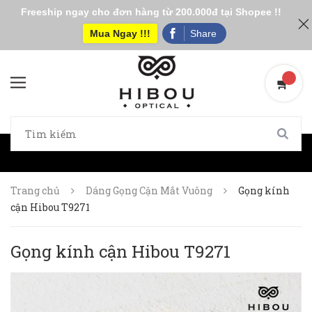
Freeship ngay cho đơn hàng từ 200.000đ tại Shopee !!
Mua Ngay !!!
Share
Trang chủ
Dáng Gọng Cận Mắt Vuông
Gọng kính
cận Hibou T9271
Gọng kính cận Hibou T9271