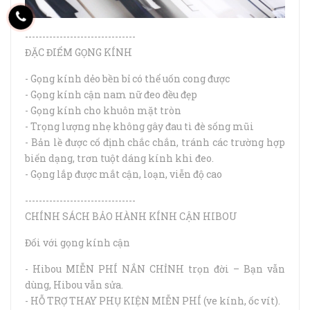
--------------------------------
ĐẶC ĐIỂM GỌNG KÍNH
- Gọng kính dẻo bền bỉ có thể uốn cong được
- Gọng kính cận nam nữ đeo đều đẹp
- Gọng kính cho khuôn mặt tròn
- Trọng lượng nhẹ không gây đau tì đè sống mũi
- Bản lề được cố định chắc chắn, tránh các trường hợp
biến dạng, trơn tuột dáng kính khi đeo.
- Gọng lắp được mắt cận, loạn, viễn độ cao
--------------------------------
CHÍNH SÁCH BẢO HÀNH KÍNH CẬN HIBOU
Đối với gọng kính cận
- Hibou MIỄN PHÍ NẮN CHỈNH trọn đời – Bạn vẫn
dùng, Hibou vẫn sửa.
- HỖ TRỢ THAY PHỤ KIỆN MIỄN PHÍ (ve kính, ốc vít).