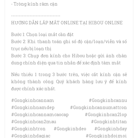
- Tròng kính râm cận
--------------------------------
HƯỚNG DẪN LẮP MẮT ONLINE TẠI HIBOU ONLINE
Bước 1: Chọn loại mắt cần đặt
Bước 2: Khi thanh toán ghi số độ cận/loạn/viễn và số
trục nếu bị loạn thị
Bước 3: Chụp đơn kính cho Hibou hoặc gửi ảnh chân
dung chính diện qua tin nhắn để xác định tâm mắt
Nếu thiếu 1 trong 3 bước trên, việc cắt kính cận sẽ
không thành công. Quý khách hàng lưu ý để kính
được chính xác nhất.
#Gongkinhcannam #Gongkinhcannu
#Gongkinhnamdep #Gongkinhcannumattron
#Gongkinhcannamcaocap #Gongkinhcan2lop
#Gongkinhcan2mau #Gongkinhtitan
#Gongkinhtron #Gongkinhdeo #Gongkinhday
#Gongkinhdagiac #Gongkinhdoimoi