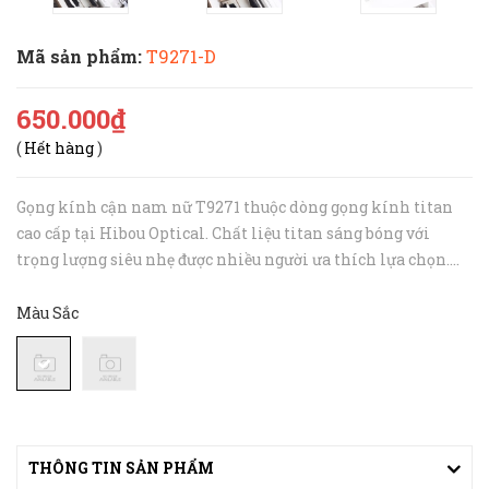
Mã sản phẩm:
T9271-D
650.000₫
(
Hết hàng
)
Gọng kính cận nam nữ T9271 thuộc dòng gọng kính titan
cao cấp tại Hibou Optical. Chất liệu titan sáng bóng với
trọng lượng siêu nhẹ được nhiều người ưa thích lựa chọn.
Đặc biệt là người có độ cận cao Thiết kế gọng kính đơn giản
phù hợp v...
Màu Sắc
THÔNG TIN SẢN PHẨM