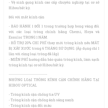
- Vệ sinh gọng kính cao cấp chuyên nghiệp tại cơ sở
Hibou bất kỳ.
Đối với mắt kính cận
- BẢO HÀNH 1 ĐỔI 1 trong trường hợp bong váng đối
với các loại tròng chính hãng Chemi, Hoya và
Esssilor TRONG 1 NĂM.
- HỖ TRỢ 20% CHI PHÍ thay mới tròng kính nếu MẮT
BỊ XÂY XƯỚC trong 6 THÁNG SỬ DỤNG. (Áp dụng chỉ 1
lần với cùng loại tròng đã lắp)
- MIỄN PHÍ hướng dẫn bảo quản tròng kính, làm sạch
tròng kính tại cơ sở Hibou bất kỳ.
--------------------------------
NHỮNG LOẠI TRÒNG KÍNH CẬN CHÍNH HÃNG TẠI
HIBOU OPTICAL
- Tròng kính cận chống tia UV
- Tròng kính cận chống ánh sáng xanh
- Tròng kính cận đổi màu