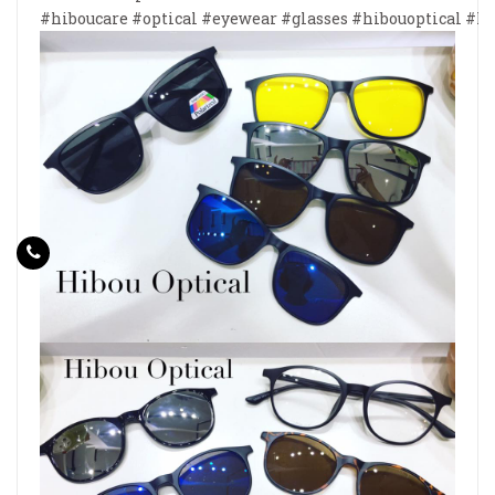
#hiboucare
#optical
#eyewear
#glasses
#hibouoptical
#ha