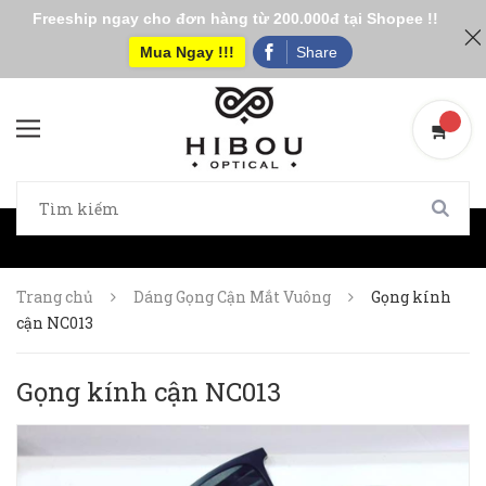
Freeship ngay cho đơn hàng từ 200.000đ tại Shopee !!
Mua Ngay !!!
Share
Trang chủ
Dáng Gọng Cận Mắt Vuông
Gọng kính
cận NC013
Gọng kính cận NC013