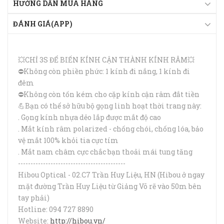
HƯỚNG DẪN MUA HÀNG
ĐÁNH GIÁ(APP)
💥CHỈ 3S ĐỂ BIẾN KÍNH CẬN THÀNH KÍNH RÂM
💥
⛔Không còn phiền phức: 1 kính đi nắng, 1 kính đi
đêm
⛔Không còn tốn kém cho cặp kính cận râm đắt tiền
💪Bạn có thể sở hữu bộ gọng linh hoạt thời trang này:
. Gọng kính nhựa dẻo lắp được mắt độ cao
. Mắt kính râm polarized - chống chói, chống lóa, bảo
vệ mắt 100% khỏi tia cực tím
. Mắt nam châm cực chắc bạn thoải mái tung tăng
-------------------------------------------
Hibou Optical - 02.C7 Trần Huy Liệu, HN (Hibou ở ngay
mặt đường Trần Huy Liệu từ Giảng Võ rẽ vào 50m bên
tay phải)
Hotline: 094 727 8890
Website:
http://hibou.vn/