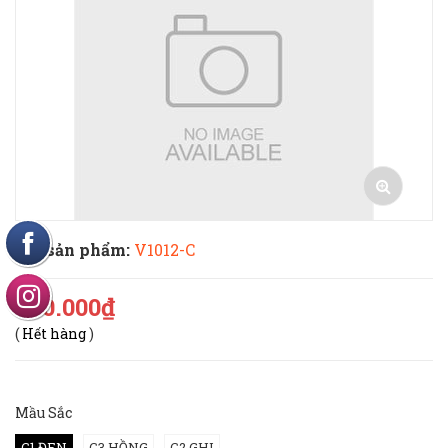
Mã sản phẩm:
V1012-C
650.000₫
(
Hết hàng
)
Mầu Sắc
C1 ĐEN
C3 HỒNG
C2 GHI