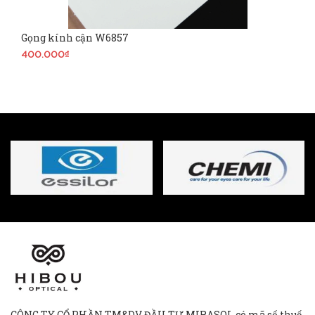
Gọng kính cận W6857
400.000₫
CÔNG TY CỔ PHẦN TM&DV ĐẦU TƯ MIRASOL có mã số thuế