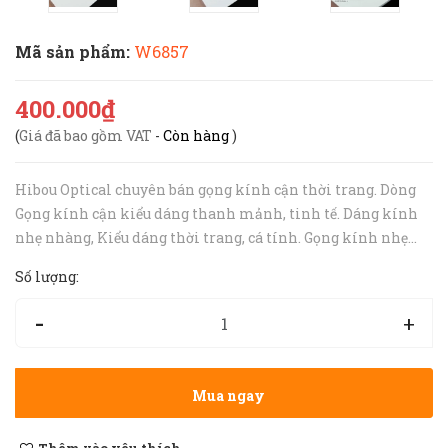
Mã sản phẩm:
W6857
400.000₫
(
Giá đã bao gồm VAT
-
Còn hàng
)
Hibou Optical chuyên bán gọng kính cận thời trang. Dòng
Gọng kính cận kiểu dáng thanh mảnh, tinh tế. Dáng kính
nhẹ nhàng, Kiểu dáng thời trang, cá tính. Gọng kính nhẹ
nhàng và cực bền bỉ. • Gọng kính cận phù hợp cho cả nam và
Số lượng:
nữ. • Gọng kính cận&n...
-
+
Mua ngay