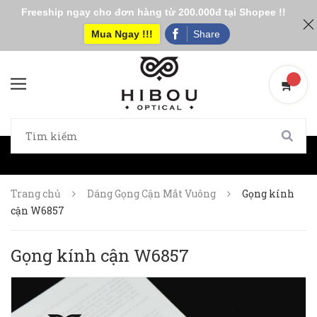
Freeship ngay cho đơn hàng từ 200.000đ tại Shopee !!
Mua Ngay !!!
Share
Trang chủ
Dáng Gọng Cận Mắt Vuông
Gọng kính
cận W6857
Gọng kính cận W6857