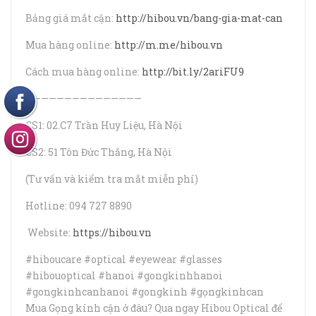
Bảng giá mắt cận:
http://hibou.vn/bang-gia-mat-can
Mua hàng online:
http://m.me/hibou.vn
Cách mua hàng online:
http://bit.ly/2ariFU9
———————————————
CS1: 02.C7 Trần Huy Liệu, Hà Nội
CS2: 51 Tôn Đức Thắng, Hà Nội
(Tư vấn và kiểm tra mắt miễn phí)
Hotline: 094 727 8890
Website:
https://hibou.vn
#hiboucare #optical #eyewear #glasses
#hibouoptical #hanoi #gongkinhhanoi
#gongkinhcanhanoi #gongkinh #gọngkinhcan
Mua Gọng kính cận ở đâu? Qua ngay Hibou Optical để