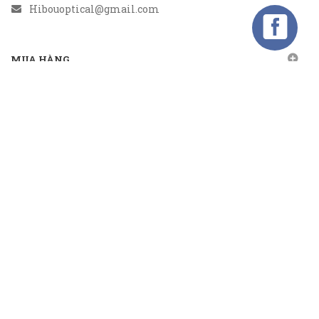
Hibouoptical@gmail.com
MUA HÀNG
CHÍNH SÁCH
GỬI EMAIL
Gửi email nhận khuyến mãi
Kết nối
TMĐT:
Bản quyền thuộc về
CÔNG TY CỔ PHẦN TM&DV ĐẦU TƯ MIRASOL
Cung cấp bởi
Sapo