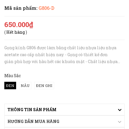
Mã sản phẩm:
G806-D
650.000₫
(
Hết hàng
)
Gọng kính G806 được làm bằng chất liệu nhựa liệu nhựa
acetate cao cấp nhất hiện nay. - Gọng có thiết kế đơn
giản phù hợp với hầu hết các khuôn mặt - Chất liệu nhựa
đúc đàn hồi acetate có độ bền cao thích hợp lắp mắt cận
nặng, chịu va đập tốt ...
Mầu Sắc
ĐEN
NÂU
ĐEN GHI
THÔNG TIN SẢN PHẨM
HƯỚNG DẪN MUA HÀNG