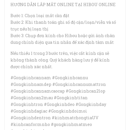
HƯỚNG DẪN LẮP MẮT ONLINE TẠI HIBOU ONLINE
Bước 1: Chọn loại mắt cần đặt
Bước 2: Khi thanh toán ghi số độ cận/loạn/viễn và số
trục nếu bị loạn thị
Bước 3: Chụp đơn kính cho Hibou hoặc gửi ảnh chân
dung chính diện qua tin nhắn để xác định tâm mắt
Nếu thiếu 1 trong 3 bước trên, việc cắt kính cận sẽ
không thành công. Quý khách hàng lưu ý để kính
được chính xác nhất.
#Gongkinhcannam #Gongkinhcannu
#Gongkinhnamdep #Gongkinhcannumattron
#Gongkinhcannamcaocap #Gongkinhcan2lop
#Gongkinhcan2mau #Gongkinhtitan
#Gongkinhtron #Gongkinhdeo #Gongkinhday
#Gongkinhdagiac #Gongkinhdoimoi
#Gongkinhdentron #kinhmatchongtiaUV
#kinhcanformnho #gongkinhmatmeo