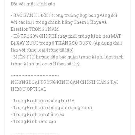
Đối với mắt kính cận
- BẢO HÀNH 1 ĐỔI 1 trong trường hợp bong váng đối
với các loại tròng chính hãng Chemi, Hoya và
Esssilor TRONG 1 NĂM.
- HỖ TRỢ 20% CHI PHÍ thay mới tròng kính nếu MẮT
BỊ XÂY XƯỚC trong 6 THÁNG SỬ DỤNG. (Áp dụng chỉ 1
lần với cùng loại tròng đã lắp)
- MIỄN PHÍ hướng dẫn bảo quản tròng kính, làm sạch
tròng kính tại cơ sở Hibou bất kỳ.
--------------------------------
NHỮNG LOẠI TRÒNG KÍNH CẬN CHÍNH HÃNG TẠI
HIBOU OPTICAL
- Tròng kính cận chống tia UV
- Tròng kính cận chống ánh sáng xanh
- Tròng kính cận đổi màu
- Tròng kính râm cận
--------------------------------