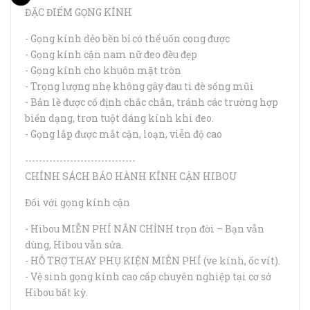
ĐẶC ĐIỂM GỌNG KÍNH
- Gọng kính dẻo bền bỉ có thể uốn cong được
- Gọng kính cận nam nữ đeo đều đẹp
- Gọng kính cho khuôn mặt tròn
- Trọng lượng nhẹ không gây đau tì đè sống mũi
- Bản lề được cố định chắc chắn, tránh các trường hợp
biến dạng, trơn tuột dáng kính khi đeo.
- Gọng lắp được mắt cận, loạn, viễn độ cao
--------------------------------
CHÍNH SÁCH BẢO HÀNH KÍNH CẬN HIBOU
Đối với gọng kính cận
- Hibou MIỄN PHÍ NẮN CHỈNH trọn đời – Bạn vẫn
dùng, Hibou vẫn sửa.
- HỖ TRỢ THAY PHỤ KIỆN MIỄN PHÍ (ve kính, ốc vít).
- Vệ sinh gọng kính cao cấp chuyên nghiệp tại cơ sở
Hibou bất kỳ.