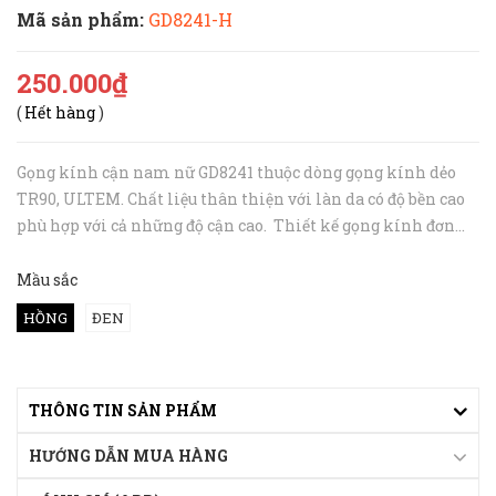
Mã sản phẩm:
GD8241-H
250.000₫
(
Hết hàng
)
Gọng kính cận nam nữ GD8241 thuộc dòng gọng kính dẻo
TR90, ULTEM. Chất liệu thân thiện với làn da có độ bền cao
phù hợp với cả những độ cận cao. Thiết kế gọng kính đơn
giản phù hợp với nhiều kiểu khuôn mặt, cho cả nam và nữ.
Đặc biệt, mẫu gọ...
Mầu sắc
HỒNG
ĐEN
THÔNG TIN SẢN PHẨM
HƯỚNG DẪN MUA HÀNG