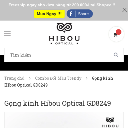
Freeship ngay cho đơn hàng từ 200.000đ tại Shopee !!
Mua Ngay !!!
Share
Trang chủ
Combo Đổi Mầu Trendy
Gọng kính
Hibou Optical GD8249
Gọng kính Hibou Optical GD8249