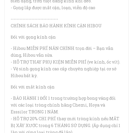
biến dạng, trơn tuột dáng kính khi đeo.
- Gọng lắp được mắt cận, loạn, viễn độ cao
--------------------------------
CHÍNH SÁCH BẢO HÀNH KÍNH CẬN HIBOU
Đối với gọng kính cận
- Hibou MIỄN PHÍ NẮN CHỈNH trọn đời – Bạn vẫn
dùng, Hibou vẫn sửa.
- HỖ TRỢ THAY PHỤ KIỆN MIỄN PHÍ (ve kính, ốc vít).
- Vệ sinh gọng kính cao cấp chuyên nghiệp tại cơ sở
Hibou bất kỳ.
Đối với mắt kính cận
- BẢO HÀNH 1 ĐỔI 1 trong trường hợp bong váng đối
với các loại tròng chính hãng Chemi, Hoya và
Esssilor TRONG 1 NĂM.
- HỖ TRỢ 20% CHI PHÍ thay mới tròng kính nếu MẮT
BỊ XÂY XƯỚC trong 6 THÁNG SỬ DỤNG. (Áp dụng chỉ 1
lần với cùng loại tròng đã lắp)