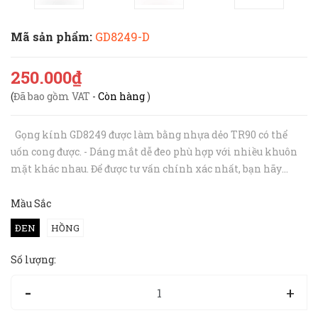
Mã sản phẩm:
GD8249-D
250.000₫
(
Đã bao gồm VAT
-
Còn hàng
)
Gọng kính GD8249 được làm bằng nhựa dẻo TR90 có thể
uốn cong được. - Dáng mắt dễ đeo phù hợp với nhiều khuôn
mặt khác nhau. Để được tư vấn chính xác nhất, bạn hãy
inbox hoặc gọi tới hotline 094 727 8890 cho Hibou nhé. -
Gọng kính nhựa ...
Mầu Sắc
ĐEN
HỒNG
Số lượng:
-
+