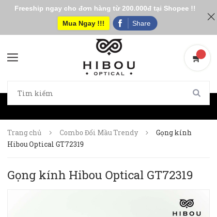
Freeship ngay cho đơn hàng từ 200.000đ tại Shopee !!
Mua Ngay !!!
Share
Trang chủ
Combo Đổi Mầu Trendy
Gọng kính
Hibou Optical GT72319
Gọng kính Hibou Optical GT72319