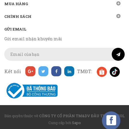
MUA HÀNG
CHÍNH SÁCH
GỬI EMAIL
Gửi email nhận khuyến mãi
Kết nối
TMĐT:
Bản quyền thuộc về
CÔNG TY CỔ PHẦN TM&DV ĐẦU TƯ MIRASOL
Cung cấp bởi
Sapo