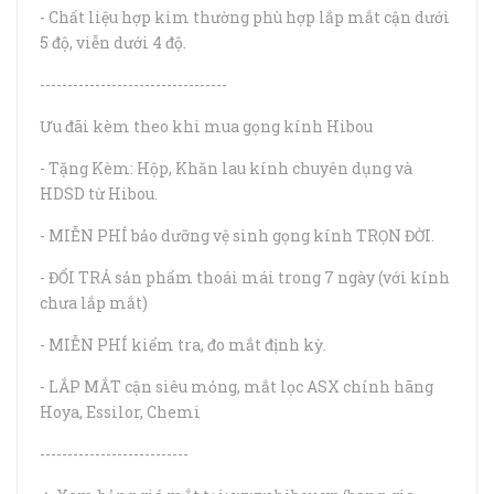
- Chất liệu hợp kim thường phù hợp lắp mắt cận dưới
5 độ, viễn dưới 4 độ.
----------------------------------
Ưu đãi kèm theo khi mua gọng kính Hibou
- Tặng Kèm: Hộp, Khăn lau kính chuyên dụng và
HDSD từ Hibou.
- MIỄN PHÍ bảo dưỡng vệ sinh gọng kính TRỌN ĐỜI.
- ĐỔI TRẢ sản phẩm thoái mái trong 7 ngày (với kính
chưa lắp mắt)
- MIỄN PHÍ kiểm tra, đo mắt định kỳ.
- LẮP MẮT cận siêu mỏng, mắt lọc ASX chính hãng
Hoya, Essilor, Chemi
---------------------------