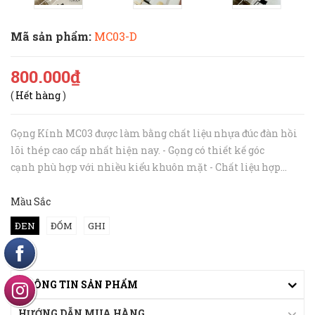
Mã sản phẩm:
MC03-D
800.000₫
(
Hết hàng
)
Gọng Kính MC03 được làm bằng chất liệu nhựa đúc đàn hồi
lõi thép cao cấp nhất hiện nay. - Gọng có thiết kế góc
cạnh phù hợp với nhiều kiểu khuôn mặt - Chất liệu hợp
kim siêu nhẹ có độ bền cao thích hợp lắp mắt cận nặng, chịu
va đập ...
Mầu Sắc
ĐEN
ĐỐM
GHI
THÔNG TIN SẢN PHẨM
HƯỚNG DẪN MUA HÀNG