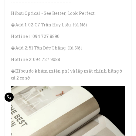
----------------------------------------
Hibou Optical - See Better, Look Perfect.
�Add 1: 02-C7 Trần Huy Liệu, Hà Nội
Hotline 1: 094 727 8890
�Add 2: 51 Tôn Đức Thắng, Hà Nội
Hotline 2: 094 727 9088
�Hibou đo khám miễn phí và lắp mắt chính hãng ở
cả 2 cơ sở