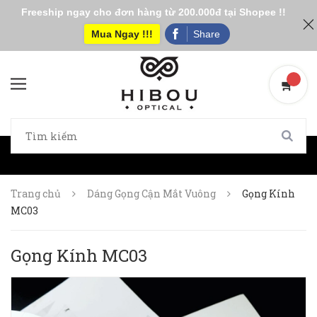
Freeship ngay cho đơn hàng từ 200.000đ tại Shopee !!
Mua Ngay !!!
Share
Trang chủ
Dáng Gọng Cận Mắt Vuông
Gọng Kính
MC03
Gọng Kính MC03