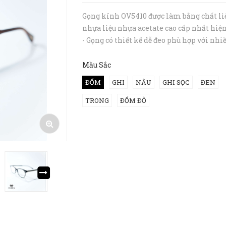
Gọng kính OV5410 được làm bằng chất li
nhựa liệu nhựa acetate cao cấp nhất hiện
- Gọng có thiết kế dễ đeo phù hợp với nhi
khuôn mặt khác nhau. Để được tư vấn ch
xác nhất, bạn hãy inbox hoặc gọi tới hot
Mầu Sắc
094 727 8890 cho Hibou n...
ĐỐM
GHI
NÂU
GHI SỌC
ĐEN
TRONG
ĐỐM ĐỎ