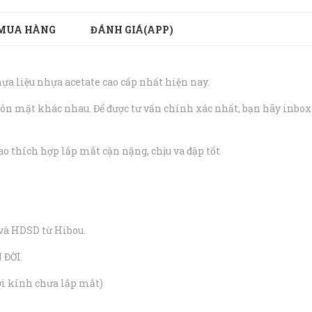
MUA HÀNG
ĐÁNH GIÁ(APP)
ựa liệu nhựa acetate cao cấp nhất hiện nay.
uôn mặt khác nhau. Để được tư vấn chính xác nhất, bạn hãy inbox
cao thích hợp lắp mắt cận nặng, chịu va đập tốt
và HDSD từ Hibou.
 ĐỜI.
ới kính chưa lắp mắt)