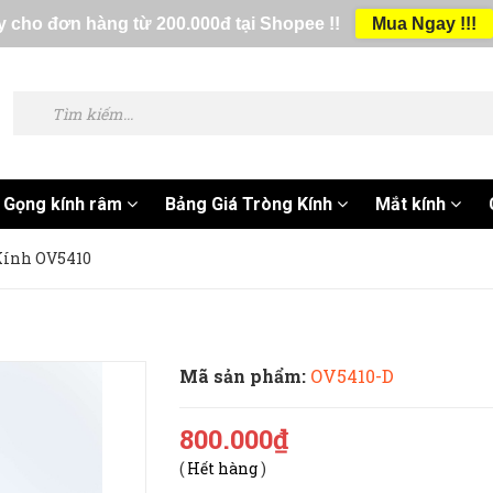
 cho đơn hàng từ 200.000đ tại Shopee !!
Mua Ngay !!!
Gọng kính râm
Bảng Giá Tròng Kính
Mắt kính
Kính OV5410
Mã sản phẩm:
OV5410-D
800.000₫
(
Hết hàng
)