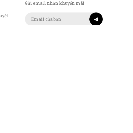
Gửi email nhận khuyến mãi
uyết
Kết nối
TMĐT:
ong việc
ụ trên
 hoàn
bởi
Sapo