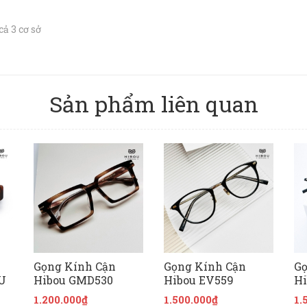
ả 3 cơ sở
Sản phẩm liên quan
Gọng Kính Cận
Gọng Kính Cận
Gọ
U
Hibou GMD530
Hibou EV559
Hi
1.200.000₫
1.500.000₫
1.