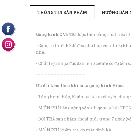
THÔNG TIN SẢN PHẨM
HƯỚNG DẪN 
Gọng kính OV5410
được làm bằng chất liệu nh
- Gọng có thiết kế dễ đeo phù hợp với nhiều kh
nhé.
- Chất liệu nhựa đúc đàn hồi acetate có độ bền 
----------------------------------
Ưu đãi kèm theo khi mua gọng kính Hibou
- Tặng Kèm: Hộp, Khăn lau kính chuyên dụng 
- MIỄN PHÍ bảo dưỡng vệ sinh gọng kính TRỌN
- ĐỔI TRẢ sản phẩm thoái mái trong 7 ngày (v
- MIỄN PHÍ kiểm tra, đo mắt định kỳ.