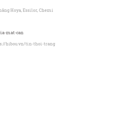
hãng Hoya, Essilor, Chemi
gia-mat-can
ps://hibou.vn/tin-thoi-trang