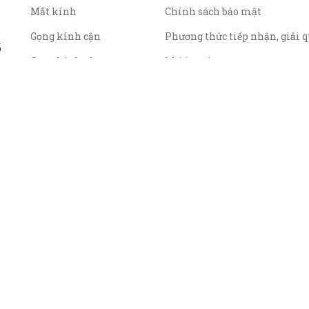
Mắt kính
Chính sách bảo mật
Gọng kính cận
Phương thức tiếp nhận, giải q
ố
Gọng kính râm
khiếu nại
Chính sách giá
Chính sách thanh toán
Các điều kiện hoặc hạn chế tr
cung cấp hàng hóa hoặc dịch v
nền tảng
Chính sách giao hàng đổi trả
tiền
yền thuộc về
CÔNG TY CỔ PHẦN TM&DV ĐẦU TƯ MIRASOL
|
Cung cấp 