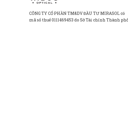
CÔNG TY CỔ PHẦN TM&DV ĐẦU TƯ MIRASOL có
mã số thuế 0111469453 do Sở Tài chính Thành ph
Hà Nội cấp ngày 20/04/2026.
81A Phố Mai Hắc Đế, Phường Hai Bà Trưng,
Thành phố Hà Nội, Việt Nam.
Mon - Sun: 9:00 - 21:00
Hibouoptical@gmail.com
Bản qu