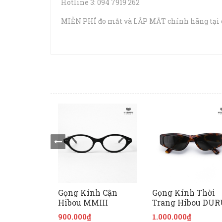
Hotline 3: 094 7919 262
MIỄN PHÍ đo mắt và LẮP MẮT chính hãng tại c
Gọng Kính Cận
Gọng Kính Thời
Hibou MMIII
Trang Hibou DUR
900.000₫
1.000.000₫