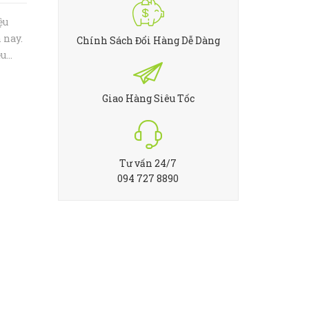
ệu
 nay.
Chính Sách Đổi Hàng Dễ Dàng
ều
ính
line
Giao Hàng Siêu Tốc
Tư vấn 24/7
094 727 8890