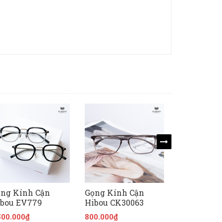
ng Kính Cận
Gọng Kính Cận
Gọng Kính
bou EV779
Hibou CK30063
Hibou CK3
500.000₫
800.000₫
800.000₫