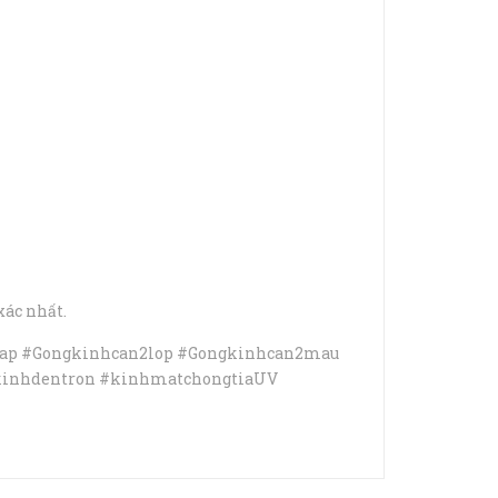
xác nhất.
ap #Gongkinhcan2lop #Gongkinhcan2mau
kinhdentron #kinhmatchongtiaUV