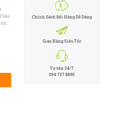
á
0 bảo
Chính Sách Đổi Hàng Dễ Dàng
kính
ính
ng in
Giao Hàng Siêu Tốc
Tư vấn 24/7
094 727 8890