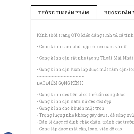
THÔNG TIN SẢN PHẨM
HƯỚNG DẪN 
Kính thời trang OTO kiểu dáng tinh tế, cá tính
• Gọng kính râm phù hợp cho cả nam và nữ.
• Gọng kính cận rất nhẹ tạo sự Thoải Mái Nhất
• Gọng kính cận luôn lắp được mắt râm cận/lo
--------------------------------
ĐẶC ĐIỂM GỌNG KÍNH
- Gọng kính dẻo bền bỉ có thể uốn cong được
- Gọng kính cận nam nữ đeo đều đẹp
- Gọng kính cho khuôn mặt tròn
- Trọng lượng nhẹ không gây đau tì đè sống mũ
- Bản lề được cố định chắc chắn, tránh các trư
- Gọng lắp được mắt cận, loạn, viễn độ cao