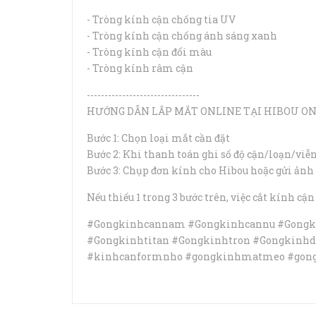
- Tròng kính cận chống tia UV
- Tròng kính cận chống ánh sáng xanh
- Tròng kính cận đổi màu
- Tròng kính râm cận
--------------------------------
HƯỚNG DẪN LẮP MẮT ONLINE TẠI HIBOU O
Bước 1: Chọn loại mắt cần đặt
Bước 2: Khi thanh toán ghi số độ cận/loạn/viễn 
Bước 3: Chụp đơn kính cho Hibou hoặc gửi ảnh
Nếu thiếu 1 trong 3 bước trên, việc cắt kính c
#Gongkinhcannam #Gongkinhcannu #Gongk
#Gongkinhtitan #Gongkinhtron #Gongkinh
#kinhcanformnho #gongkinhmatmeo #gong