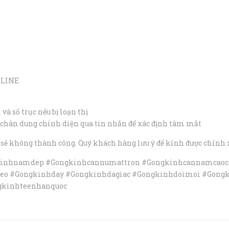
NLINE
và số trục nếu bị loạn thị
 chân dung chính diện qua tin nhắn để xác định tâm mắt
ận sẽ không thành công. Quý khách hàng lưu ý để kính được chính 
inhnamdep #Gongkinhcannumattron #Gongkinhcannamcaoc
deo #Gongkinhday #Gongkinhdagiac #Gongkinhdoimoi #Gong
kinhteenhanquoc