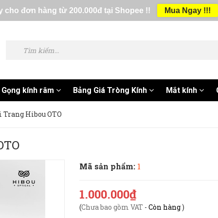
 cho đơn hàng từ 200.000đ tại Shopee !!
Mua Ngay !!!
Gọng kính râm
Bảng Giá Tròng Kính
Mắt kính
i Trang Hibou OTO
 OTO
Mã sản phẩm:
1
1.000.000₫
(
Chưa bao gồm VAT
-
Còn hàng
)