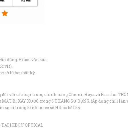
ẫn dùng, Hibou vẫn sửa.
 vít).
cơ sở Hibou bất kỳ.
g đối với các loại tròng chính hãng Chemi, Hoya và Esssilor TR
 MẮT BỊ XÂY XƯỚC trong 6 THÁNG SỬ DỤNG. (Áp dụng chỉ 1 lần vớ
 sạch tròng kính tại cơ sở Hibou bất kỳ.
 TẠI HIBOU OPTICAL