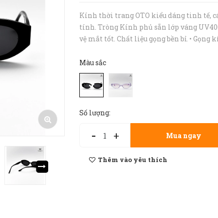
Kính thời trang OTO kiểu dáng tinh tế, c
tính. Tròng Kính phủ sẵn lớp váng UV40
vệ mắt tốt. Chất liệu gọng bền bỉ. • Gọng 
râm phù hợp cho cả nam và nữ. • Gọng k
cận rất nhẹ tạo sự Thoải Mái Nhất - Khô
Màu sắc
hằn lên sống mũi! • Gọ...
Số lượng:
-
+
Mua ngay
Thêm vào yêu thích