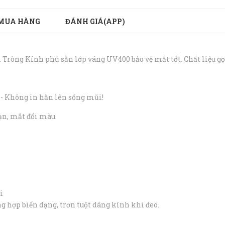
MUA HÀNG
ĐÁNH GIÁ(APP)
. Tròng Kính phủ sẵn lớp váng UV400 bảo vệ mắt tốt. Chất liệu gọ
 - Không in hằn lên sống mũi!
ạn, mắt đổi màu.
i
ờng hợp biến dạng, trơn tuột dáng kính khi đeo.