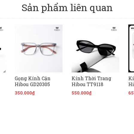
Sản phẩm liên quan
Gọng Kính Cận
Kính Thời Trang
Kí
Hibou GD20305
Hibou TT9118
Hi
350.000₫
550.000₫
65