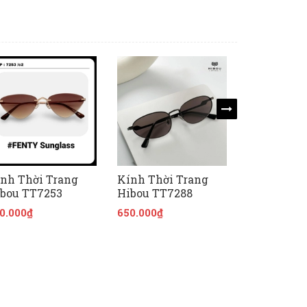
nh Thời Trang
Kính Thời Trang
Kính Thời
bou TT7253
Hibou TT7288
Hibou TT7
0.000₫
650.000₫
650.000₫