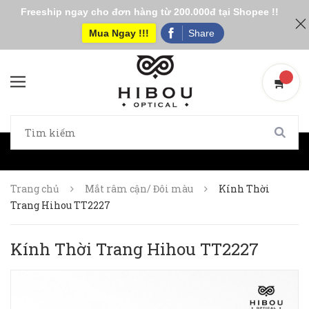
Freeship ngay cho đơn hàng từ 200.000đ tại Shopee !!
Mua Ngay !!!
Share
Trang chủ
Mắt râm cận/ Đôi màu
Kính Thời
Trang Hihou TT2227
Kính Thời Trang Hihou TT2227