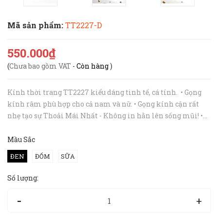
Mã sản phẩm:
TT2227-D
550.000₫
(
Chưa bao gồm VAT
-
Còn hàng
)
Kính thời trang TT2227 kiểu dáng tinh tế, cá tính. • Gọng
kính râm phù hợp cho cả nam và nữ. • Gọng kính cận rất
nhẹ tạo sự Thoải Mái Nhất - Không in hằn lên sống mũi! •
Gọng kính cận luôn lắp được mắt râm cận/loạn, mắt đổi
màu. ​-...
Mầu Sắc
ĐEN
ĐỐM
SỮA
Số lượng:
-
+