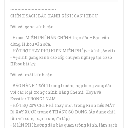
--------------------------------
CHÍNH SÁCH BẢO HÀNH KÍNH CẬN HIBOU
Đối với gọng kính cận
- Hibou MIỄN PHÍ NẮN CHỈNH trọn đời – Bạn vẫn
dùng, Hibou vẫn sửa.
- HỖ TRỢ THAY PHỤ KIỆN MIỄN PHÍ (ve kính, ốc vít).
- Vệ sinh gọng kính cao cấp chuyên nghiệp tại cơ sở
Hibou bất kỳ.
Đối với mắt kính cận
- BẢO HÀNH 1 ĐỔI 1 trong trường hợp bong váng đối
với các loại tròng chính hãng Chemi, Hoya và
Esssilor TRONG 1 NĂM.
- HỖ TRỢ 20% CHI PHÍ thay mới tròng kính nếu MẮT
BỊ XÂY XƯỚC trong 6 THÁNG SỬ DỤNG. (Áp dụng chỉ 1
lần với cùng loại tròng đã lắp)
- MIỄN PHÍ hướng dẫn bảo quản tròng kính, làm sạch