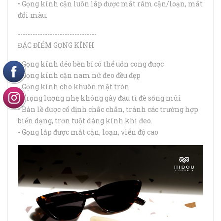
• Gọng kính cận luôn lắp được mắt râm cận/loạn, mắt
đổi màu.
​--------------------------------
ĐẶC ĐIỂM GỌNG KÍNH
- Gọng kính dẻo bền bỉ có thể uốn cong được
- Gọng kính cận nam nữ đeo đều đẹp
- Gọng kính cho khuôn mặt tròn
- Trọng lượng nhẹ không gây đau tì đè sống mũi
- Bản lề được cố định chắc chắn, tránh các trường hợp
biến dạng, trơn tuột dáng kính khi đeo.
- Gọng lắp được mắt cận, loạn, viễn độ cao