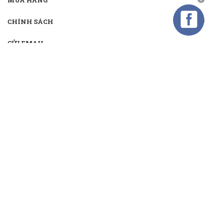
MUA HÀNG
CHÍNH SÁCH
GỬI EMAIL
Gửi email nhận khuyến mãi
Kết nối
TMĐT:
Bản quyền thuộc về
CÔNG TY CỔ PHẦN TM&DV ĐẦU TƯ MIRASOL
Cung cấp bởi
Sapo