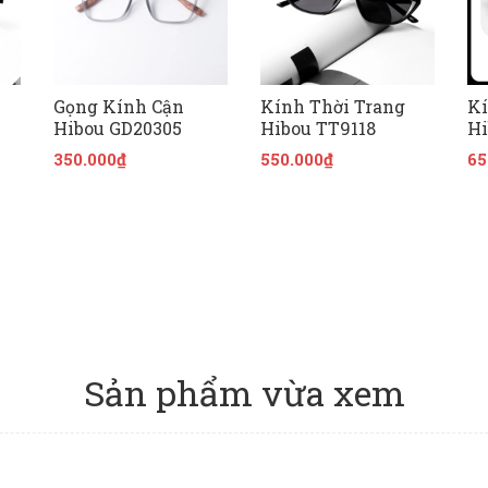
Gọng Kính Cận
Kính Thời Trang
Kí
Hibou GD20305
Hibou TT9118
Hi
350.000₫
550.000₫
65
Sản phẩm vừa xem