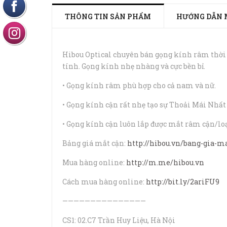
THÔNG TIN SẢN PHẨM
HƯỚNG DẪN 
Hibou Optical chuyên bán gọng kính râm thời 
tính. Gọng kính nhẹ nhàng và cực bền bỉ.
• Gọng kính râm phù hợp cho cả nam và nữ.
• Gọng kính cận rất nhẹ tạo sự Thoải Mái Nhất
• Gọng kính cận luôn lắp được mắt râm cận/lo
Bảng giá mắt cận:
http://hibou.vn/bang-gia-m
Mua hàng online:
http://m.me/hibou.vn
Cách mua hàng online:
http://bit.ly/2ariFU9
———————————————
CS1: 02.C7 Trần Huy Liệu, Hà Nội