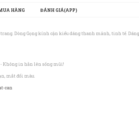
MUA HÀNG
ĐÁNH GIÁ(APP)
trang. Dòng Gọng kính cận kiểu dáng thanh mảnh, tinh tế. Dáng 
 - Không in hằn lên sống mũi!
ạn, mắt đổi màu.
at-can