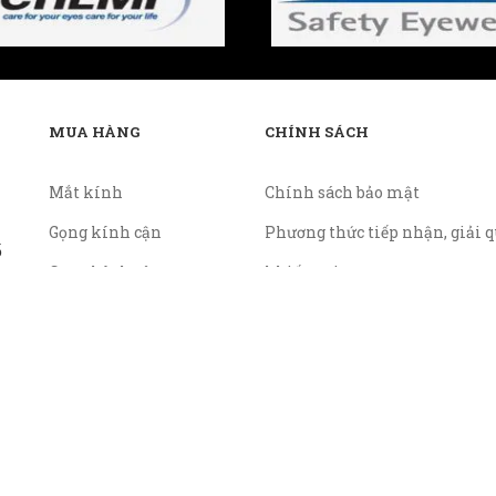
MUA HÀNG
CHÍNH SÁCH
Mắt kính
Chính sách bảo mật
Gọng kính cận
Phương thức tiếp nhận, giải q
ố
Gọng kính râm
khiếu nại
Chính sách giá
Chính sách thanh toán
Các điều kiện hoặc hạn chế tr
cung cấp hàng hóa hoặc dịch v
nền tảng