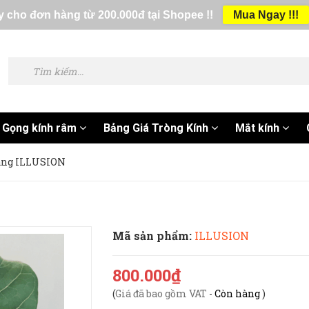
 cho đơn hàng từ 200.000đ tại Shopee !!
Mua Ngay !!!
Gọng kính râm
Bảng Giá Tròng Kính
Mắt kính
rang ILLUSION
Mã sản phẩm:
ILLUSION
800.000₫
(
Giá đã bao gồm VAT
-
Còn hàng
)