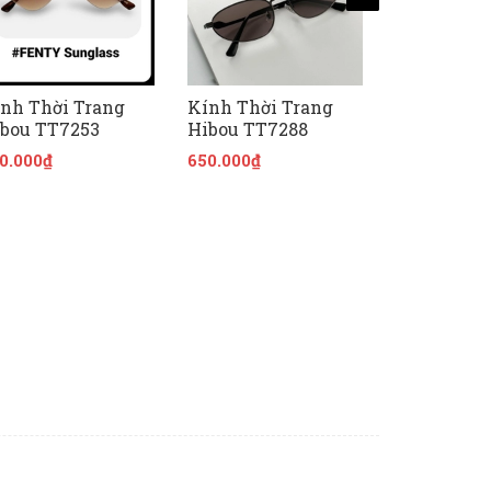
nh Thời Trang
Kính Thời Trang
Kính Thời
bou TT7253
Hibou TT7288
Hibou TT7
0.000₫
650.000₫
650.000₫