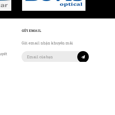
GỬI EMAIL
Gửi email nhận khuyến mãi
uyết
Kết nối
TMĐT:
ong việc
ụ trên