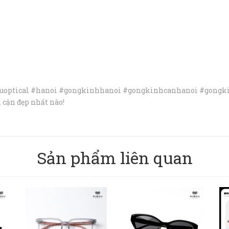
bouoptical #hanoi #gongkinhhanoi #gongkinhcanhanoi #gongk
 cận đẹp nhất nào!
Sản phẩm liên quan