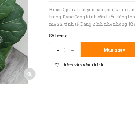
Hibou Optical chuyên bán gọng kính râ
trang. Dòng Gọng kính cận kiểu dáng th
mảnh, tinh tế. Dáng kính nhẹ nhàng. Ki
dáng thời trang, cá tính. Gọng kính nhẹ
Số lượng:
nhàng và cực bền bỉ. • Gọng kính râm ph
cho cả nam và nữ. • Gọng kính ...
-
+
Mua ngay
Thêm vào yêu thích