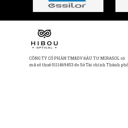
CÔNG TY CỔ PHẦN TM&DV ĐẦU TƯ MIRASOL có
mã số thuế 0111469453 do Sở Tài chính Thành ph
Hà Nội cấp ngày 20/04/2026.
81A Phố Mai Hắc Đế, Phường Hai Bà Trưng,
Thành phố Hà Nội, Việt Nam.
Mon - Sun: 9:00 - 21:00
Hibouoptical@gmail.com