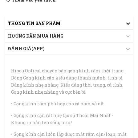
Thêm vào yêu thích
THÔNG TIN SẢN PHẨM
HƯỚNG DẪN MUA HÀNG
ĐÁNH GIÁ(APP)
Hibou Optical chuyên bán gọng kính râm thời trang.
Dòng Gọng kính cận kiểu dáng thanh mảnh, tinh tế.
Dáng kính nhẹ nhàng. Kiểu dáng thời trang, cá tính.
Gọng kính nhẹ nhàng và cực bền bỉ.
• Gọng kính râm phù hợp cho cả nam và nữ.
• Gọng kính cận rất nhẹ tạo sự Thoải Mái Nhất -
Không in hằn lên sống mũi!
• Gọng kính cận luôn lắp được mắt râm cận/loạn, mắt