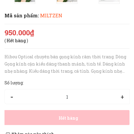
Mã sản phẩm:
MILTZEN
950.000₫
(
Hết hàng
)
Hibou Optical chuyên bán gọng kính râm thời trang. Dòng
Gọng kính cận kiểu dáng thanh mảnh, tinh tế. Dáng kính
nhẹ nhàng. Kiểu dáng thời trang, cá tính. Gọng kính nhẹ
nhàng và cực bền bỉ. • Gọng kính râm phù hợp cho cả nam và
Số lượng:
nữ. • Gọng kính ...
-
+
Hết hàng