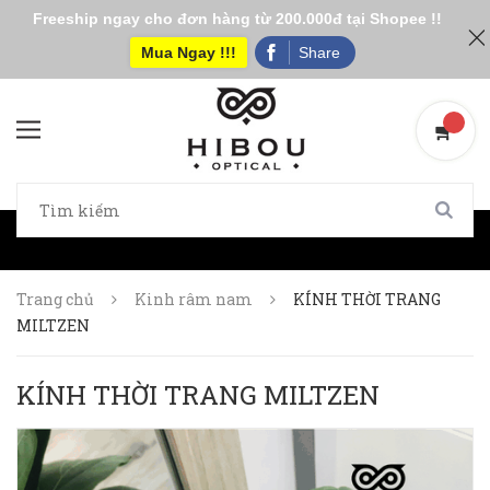
Freeship ngay cho đơn hàng từ 200.000đ tại Shopee !!
Mua Ngay !!!
Share
Trang chủ
Kinh râm nam
KÍNH THỜI TRANG
MILTZEN
KÍNH THỜI TRANG MILTZEN