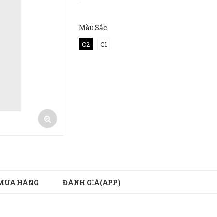
Mầu Sắc
C2
C1
MUA HÀNG
ĐÁNH GIÁ(APP)