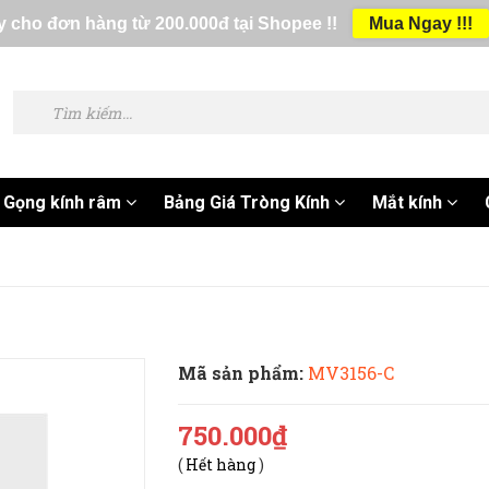
 cho đơn hàng từ 200.000đ tại Shopee !!
Mua Ngay !!!
Gọng kính râm
Bảng Giá Tròng Kính
Mắt kính
Mã sản phẩm:
MV3156-C
750.000₫
(
Hết hàng
)