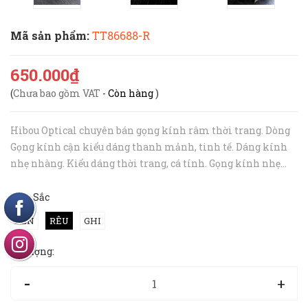
Mã sản phẩm:
TT86688-R
650.000₫
(
Chưa bao gồm VAT
-
Còn hàng
)
Hibou Optical chuyên bán gọng kính râm thời trang. Dòng
Gọng kính cận kiểu dáng thanh mảnh, tinh tế. Dáng kính
nhẹ nhàng. Kiểu dáng thời trang, cá tính. Gọng kính nhẹ
nhàng và cực bền bỉ. • Gọng kính râm phù hợp cho cả nam và
nữ. • Gọng ...
Mầu Sắc
ĐEN
RÊU
GHI
Số lượng:
-
+