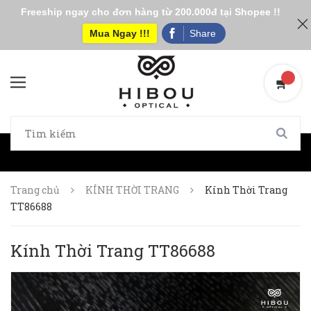
Freeship ngay cho đơn hàng từ 200.000đ tại Shopee !!
Mua Ngay !!!
Share
Trang chủ
KÍNH THỜI TRANG
Kính Thời Trang
TT86688
Kính Thời Trang TT86688