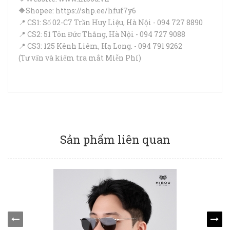
🔶Shopee: https://shp.ee/hfuf7y6
📍 CS1: Số 02-C7 Trần Huy Liệu, Hà Nội - 094 727 8890
📍 CS2: 51 Tôn Đức Thắng, Hà Nội - 094 727 9088
📍 CS3: 125 Kênh Liêm, Hạ Long. - 094 791 9262
(Tư vấn và kiếm tra mắt Miễn Phí)
Sản phẩm liên quan