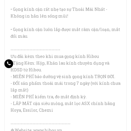
• Gọng kính cận rất nhẹ tạo sự Thoải Mái Nhất -
Không in hằn lên sống mũi!
• Gọng kính cận luôn lắp được mắt râm cận/loạn, mắt
đổi màu.
​----------------------------------
Ưu đãi kèm theo khi mua gọng kính Hibou
- Tặng Kèm: Hộp, Khăn lau kính chuyên dụng và
HDSD từ Hibou.
- MIỄN PHÍ bảo dưỡng vệ sinh gọng kính TRỌN ĐỜI.
- ĐỔI sản phẩm thoái mái trong 7 ngày (với kính chưa
lắp mắt)
- MIỄN PHÍ kiểm tra, đo mắt định kỳ.
- LẮP MẮT cận siêu mỏng, mắt lọc ASX chính hãng
Hoya, Essilor, Chemi
-----------------------------------------
🔷Website: www.hibou.vn