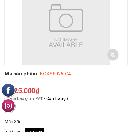
Mã sản phẩm:
KCXS6025-C4
1.725.000₫
(
Chưa bao gồm VAT
-
Còn hàng
)
Mầu Sắc
C2 ĐEN
C4 HUN