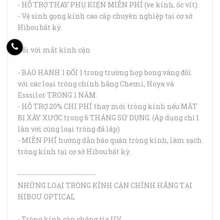
- HỖ TRỢ THAY PHỤ KIỆN MIỄN PHÍ (ve kính, ốc vít).
- Vệ sinh gọng kính cao cấp chuyên nghiệp tại cơ sở
Hibou bất kỳ.
Đối với mắt kính cận
- BẢO HÀNH 1 ĐỔI 1 trong trường hợp bong váng đối
với các loại tròng chính hãng Chemi, Hoya và
Esssilor TRONG 1 NĂM.
- HỖ TRỢ 20% CHI PHÍ thay mới tròng kính nếu MẮT
BỊ XÂY XƯỚC trong 6 THÁNG SỬ DỤNG. (Áp dụng chỉ 1
lần với cùng loại tròng đã lắp)
- MIỄN PHÍ hướng dẫn bảo quản tròng kính, làm sạch
tròng kính tại cơ sở Hibou bất kỳ.
--------------------------------
NHỮNG LOẠI TRÒNG KÍNH CẬN CHÍNH HÃNG TẠI
HIBOU OPTICAL
- Tròng kính cận chống tia UV