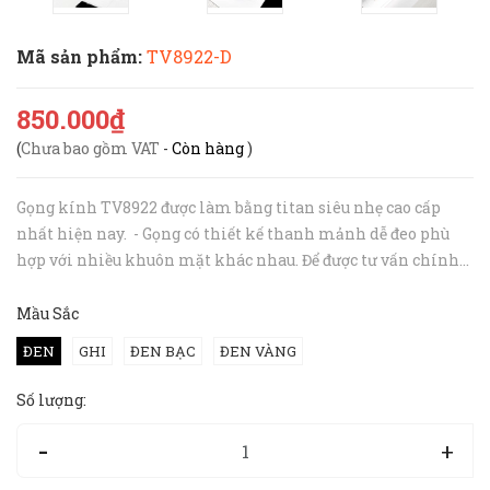
Mã sản phẩm:
TV8922-D
850.000₫
(
Chưa bao gồm VAT
-
Còn hàng
)
Gọng kính TV8922 được làm bằng titan siêu nhẹ cao cấp
nhất hiện nay. - Gọng có thiết kế thanh mảnh dễ đeo phù
hợp với nhiều khuôn mặt khác nhau. Để được tư vấn chính
xác nhất, bạn hãy inbox hoặc gọi tới hotline 094 727 8890
cho Hibou nhé....
Mầu Sắc
ĐEN
GHI
ĐEN BẠC
ĐEN VÀNG
Số lượng:
-
+