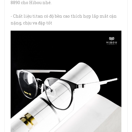
8890 cho Hibou nhé.
- Chất liệu titan có độ bền cao thích hợp lắp mắt cận
nặng, chịu va đập tốt