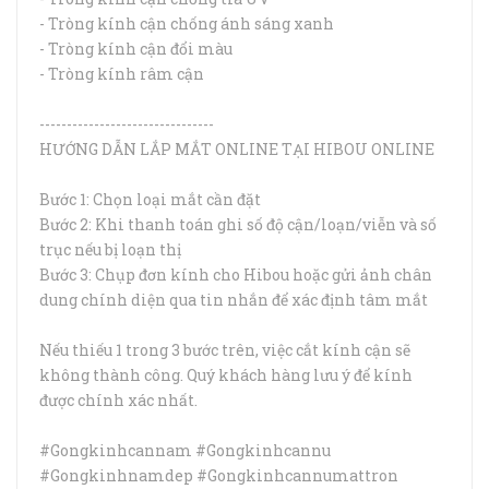
- Tròng kính cận chống ánh sáng xanh
- Tròng kính cận đổi màu
- Tròng kính râm cận
--------------------------------
HƯỚNG DẪN LẮP MẮT ONLINE TẠI HIBOU ONLINE
Bước 1: Chọn loại mắt cần đặt
Bước 2: Khi thanh toán ghi số độ cận/loạn/viễn và số
trục nếu bị loạn thị
Bước 3: Chụp đơn kính cho Hibou hoặc gửi ảnh chân
dung chính diện qua tin nhắn để xác định tâm mắt
Nếu thiếu 1 trong 3 bước trên, việc cắt kính cận sẽ
không thành công. Quý khách hàng lưu ý để kính
được chính xác nhất.
#Gongkinhcannam #Gongkinhcannu
#Gongkinhnamdep #Gongkinhcannumattron