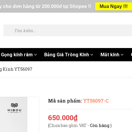
 cho đơn hàng từ 200.000đ tại Shopee !!
Mua Ngay !!!
Gọng kính râm
Bảng Giá Tròng Kính
Mắt kính
g Kính YT56097
Mã sản phẩm:
YT56097-C
650.000₫
(
Chưa bao gồm VAT
-
Còn hàng
)