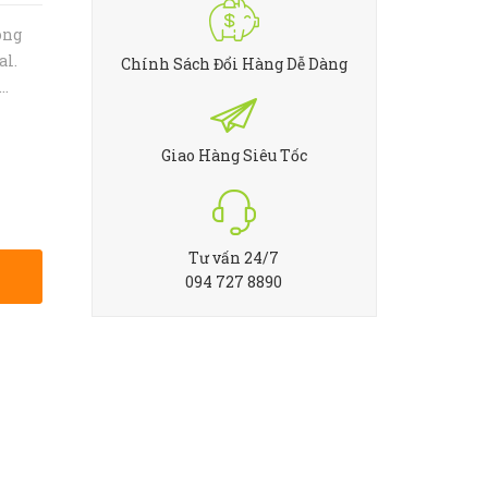
òng
al.
Chính Sách Đổi Hàng Dễ Dàng
iêu
p với
Giao Hàng Siêu Tốc
Tư vấn 24/7
094 727 8890