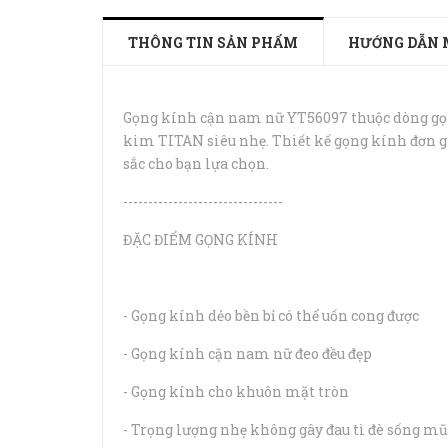
THÔNG TIN SẢN PHẨM
HƯỚNG DẪN 
Gọng kính cận nam nữ YT56097 thuộc dòng gọng 
kim TITAN siêu nhẹ. Thiết kế gọng kính đơn g
sắc cho bạn lựa chọn.
--------------------------------
ĐẶC ĐIỂM GỌNG KÍNH
- Gọng kính dẻo bền bỉ có thể uốn cong được
- Gọng kính cận nam nữ đeo đều đẹp
- Gọng kính cho khuôn mặt tròn
- Trọng lượng nhẹ không gây đau tì đè sống mũ