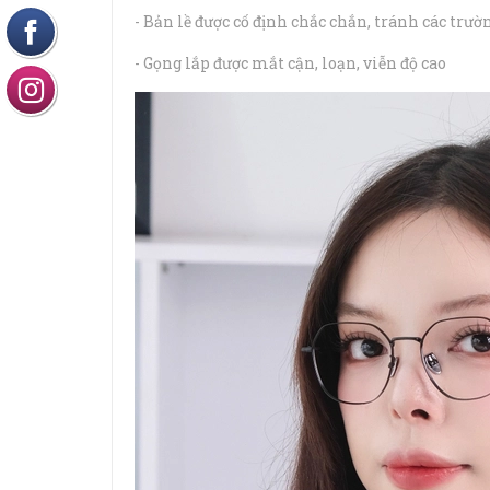
- Bản lề được cố định chắc chắn, tránh các trườ
- Gọng lắp được mắt cận, loạn, viễn độ cao