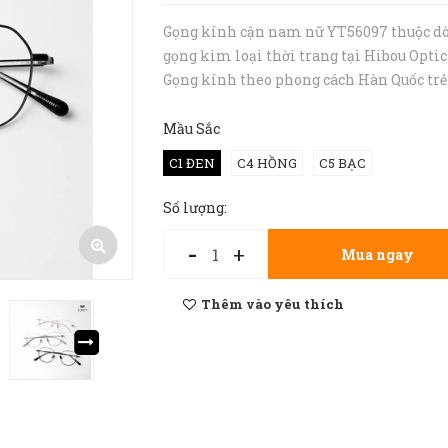
Gọng kính cận nam nữ YT56097 thuộc d
gọng kim loại thời trang tại Hibou Optic
Gọng kính theo phong cách Hàn Quốc trẻ
trung với các chất liệu hợp kim TITAN s
nhẹ. Thiết kế gọng kính đơn giản phù hợ
Mầu Sắc
nhiều kiểu khuôn mặt, cho cả nam và ...
C1 ĐEN
C4 HỒNG
C5 BẠC
Số lượng:
-
+
Mua ngay
Thêm vào yêu thích