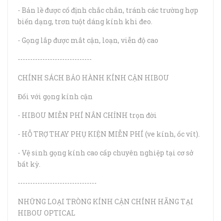
- Bản lề được cố định chắc chắn, tránh các trường hợp
biến dạng, trơn tuột dáng kính khi đeo.
- Gọng lắp được mắt cận, loạn, viễn độ cao
------------------------------
CHÍNH SÁCH BẢO HÀNH KÍNH CẬN HIBOU
Đối với gọng kính cận
- HIBOU MIỄN PHÍ NẮN CHỈNH trọn đời
- HỖ TRỢ THAY PHỤ KIỆN MIỄN PHÍ (ve kính, ốc vít).
- Vệ sinh gọng kính cao cấp chuyên nghiệp tại cơ sở
bất kỳ.
--------------------------------
NHỮNG LOẠI TRÒNG KÍNH CẬN CHÍNH HÃNG TẠI
HIBOU OPTICAL