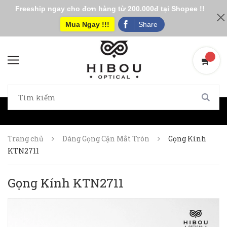
Freeship ngay cho đơn hàng từ 200.000đ tại Shopee !!
Mua Ngay !!!
Share
Trang chủ
Dáng Gọng Cận Mắt Tròn
Gọng Kính
KTN2711
Gọng Kính KTN2711