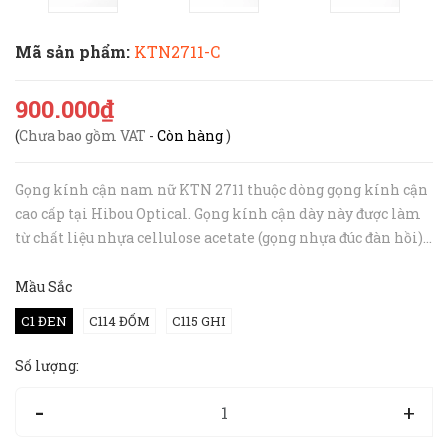
Mã sản phẩm:
KTN2711-C
900.000₫
(
Chưa bao gồm VAT
-
Còn hàng
)
Gọng kính cận nam nữ KTN 2711 thuộc dòng gọng kính cận
cao cấp tại Hibou Optical. Gọng kính cận dày này được làm
từ chất liệu nhựa cellulose acetate (gọng nhựa đúc đàn hồi)
chắc chắn với màu sắc độc đáo. Gọng kính theo phong cách
tối giản phù h...
Mầu Sắc
C1 ĐEN
C114 ĐỐM
C115 GHI
Số lượng:
-
+