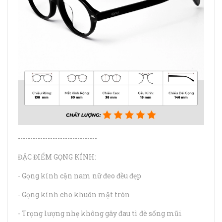
--------------------------------
ĐẶC ĐIỂM GỌNG KÍNH:
- Gọng kính cận nam nữ đeo đều đẹp
- Gọng kính cho khuôn mặt tròn
- Trọng lượng nhẹ không gây đau tì đè sống mũi