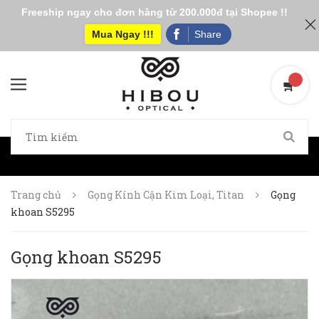
Freeship ngay cho đơn hàng từ 200.000đ tại Shopee !!
Mua Ngay !!!
Share
Trang chủ
Gọng Kính Cận Kim Loại, Titan
Gọng
khoan S5295
Gọng khoan S5295