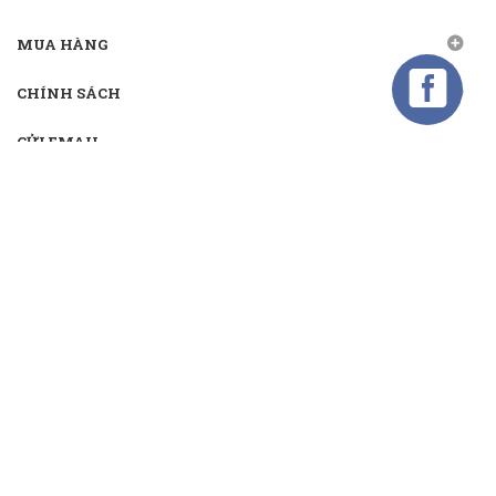
MUA HÀNG
CHÍNH SÁCH
GỬI EMAIL
Gửi email nhận khuyến mãi
Kết nối
TMĐT:
Bản quyền thuộc về
CÔNG TY CỔ PHẦN TM&DV ĐẦU TƯ MIRASOL