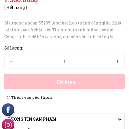
(
Hết hàng
)
Mẫu gọng khoan S5295 là sự kết hợp thành công giữa thiết
kế tinh xảo và chất liệu Titanium mạnh mẽ và dẻo dai.
Gọng kính có độ bền cao, nhẹ, an toàn với tính chống ăn
mòn và không gây kích ứng da mang lại cảm giác thoái
Số lượng:
mái cho người đeo. Mỗ...
-
+
Hết hàng
Thêm vào yêu thích
THÔNG TIN SẢN PHẨM