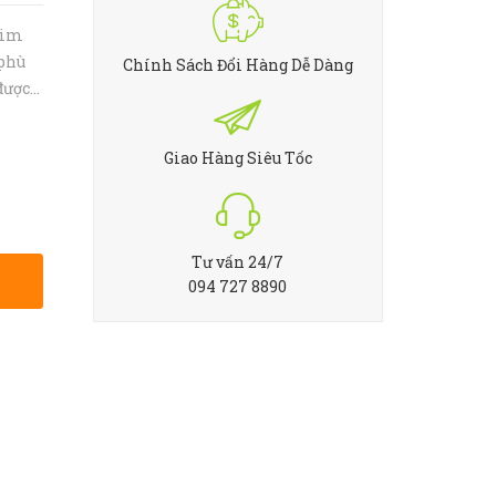
kim
 phù
Chính Sách Đổi Hàng Dễ Dàng
được
c gọi
- Chất
Giao Hàng Siêu Tốc
Tư vấn 24/7
094 727 8890