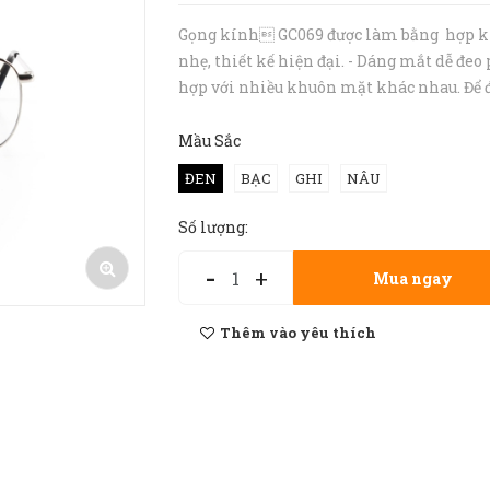
Gọng kính GC069 được làm bằng hợp 
nhẹ, thiết kế hiện đại. - Dáng mắt dễ đeo
hợp với nhiều khuôn mặt khác nhau. Để 
tư vấn chính xác nhất, bạn hãy inbox hoặ
tới hotline 094 727 8890 cho Hibou nhé. 
Mầu Sắc
liệu hợp ...
ĐEN
BẠC
GHI
NÂU
Số lượng:
-
+
Mua ngay
Thêm vào yêu thích