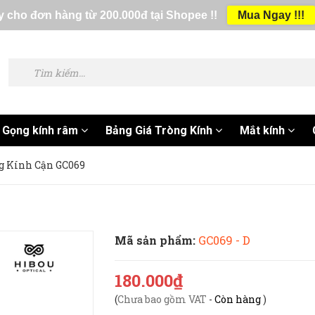
 cho đơn hàng từ 200.000đ tại Shopee !!
Mua Ngay !!!
Gọng kính râm
Bảng Giá Tròng Kính
Mắt kính
g Kính Cận GC069
Mã sản phẩm:
GC069 - D
180.000₫
(
Chưa bao gồm VAT
-
Còn hàng
)