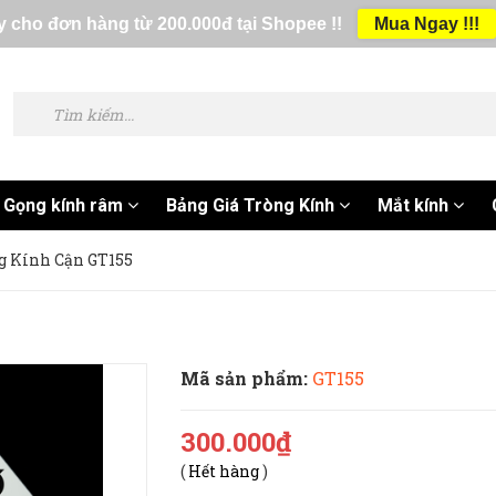
 cho đơn hàng từ 200.000đ tại Shopee !!
Mua Ngay !!!
Gọng kính râm
Bảng Giá Tròng Kính
Mắt kính
g Kính Cận GT155
Mã sản phẩm:
GT155
300.000₫
(
Hết hàng
)