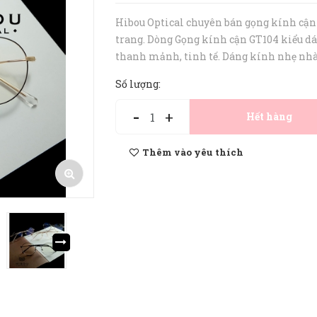
Hibou Optical chuyên bán gọng kính cận
trang. Dòng Gọng kính cận GT104 kiểu d
thanh mảnh, tinh tế. Dáng kính nhẹ nh
Kiểu dáng thời trang, cá tính. Gọng kính
Số lượng:
nhàng và cực bền bỉ. • Gọng kính cận phù
cho cả nam và nữ. • Gọng kính...
-
+
Hết hàng
Thêm vào yêu thích