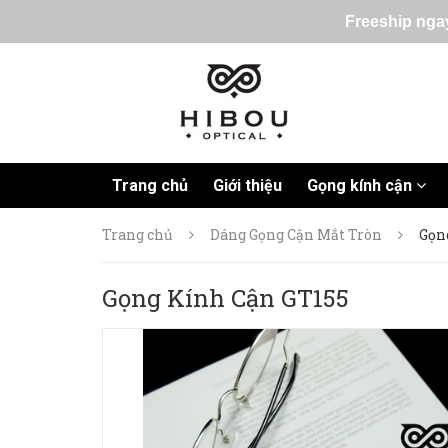
Freeship ngay
Trang chủ
Giới thiệu
Gọng kính cận
Trang chủ
Dáng Gọng Cận Mắt Tròn
Gọn
Gọng Kính Cận GT155