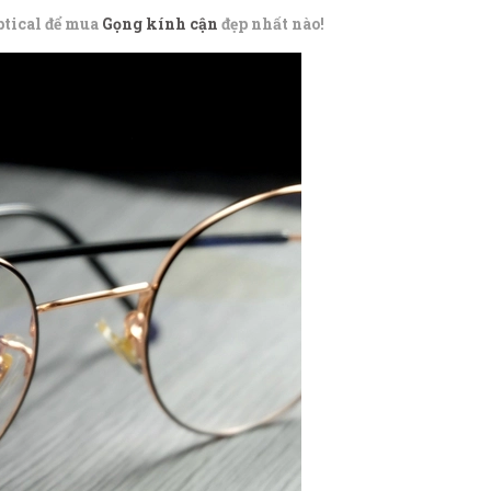
ptical để mua
Gọng kính cận
đẹp nhất nào!