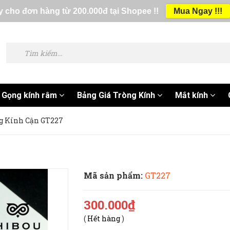
 cho đơn hàng từ 200.000đ tại Shopee !!
Mua Ngay !!!
Gọng kính râm
Bảng Giá Tròng Kính
Mắt kính
g Kính Cận GT227
Mã sản phẩm:
GT227
300.000₫
(
Hết hàng
)