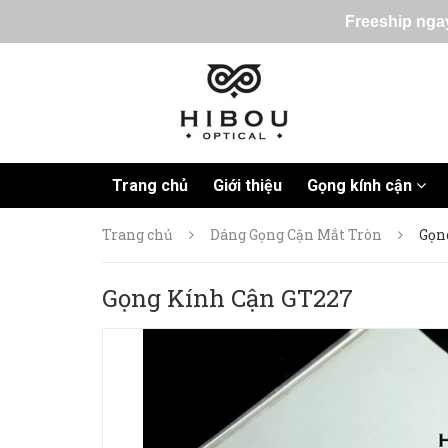
Freeship ngay
Trang chủ
Giới thiệu
Gọng kính cận
Trang chủ
Dáng Gọng Cận Mắt Tròn
Gọn
Gọng Kính Cận GT227