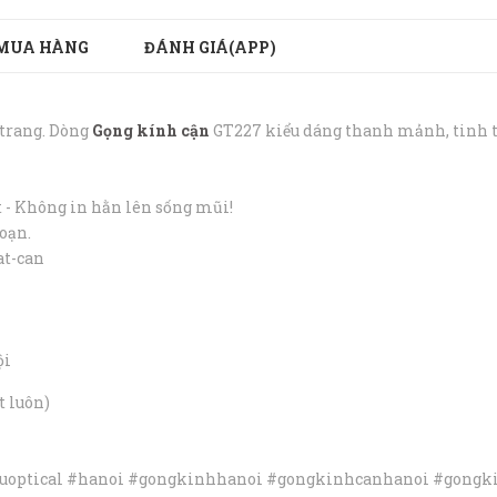
MUA HÀNG
ĐÁNH GIÁ(APP)
 trang. Dòng
Gọng kính cận
GT227 kiểu dáng thanh mảnh, tinh tế
t - Không in hằn lên sống mũi!
loạn.
at-can
ội
t luôn)
bouoptical #hanoi #gongkinhhanoi #gongkinhcanhanoi #gong