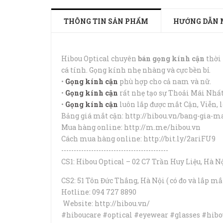
THÔNG TIN SẢN PHẨM
HƯỚNG DẪN 
Hibou Optical chuyên
bán gọng kính cận
thời
cá tính. Gọng kính nhẹ nhàng và cực bền bỉ.
•
Gọng kính cận
phù hợp cho cả nam và nữ.
•
Gọng kính cận
rất nhẹ tạo sự Thoải Mái Nhấ
•
Gọng kính cận
luôn lắp được mắt Cận, Viễn, 
Bảng giá mắt cận: http://hibou.vn/bang-gia-m
Mua hàng online: http://m.me/hibou.vn
Cách mua hàng online: http://bit.ly/2ariFU9
-------------------------------------------
CS1: Hibou Optical – 02 C7 Trần Huy Liệu, Hà N
CS2: 51 Tôn Đức Thắng, Hà Nội ( có đo và lắp mắ
Hotline: 094 727 8890
Website: http://hibou.vn/
#hiboucare #optical #eyewear #glasses #hi