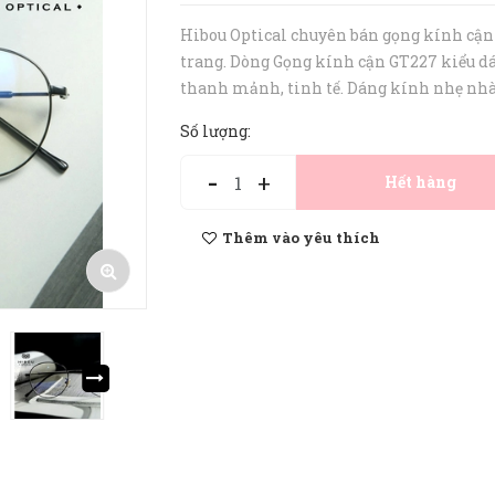
Hibou Optical chuyên bán gọng kính cận
trang. Dòng Gọng kính cận GT227 kiểu d
thanh mảnh, tinh tế. Dáng kính nhẹ nh
Kiểu dáng thời trang, cá tính. Gọng kính
Số lượng:
nhàng và cực bền bỉ. • Gọng kính cận phù
cho cả nam và nữ. • Gọng...
-
+
Hết hàng
Thêm vào yêu thích