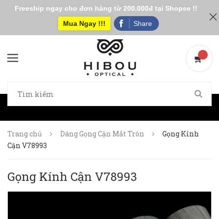
Freeship ngay cho đơn hàng từ 200.000đ tại Shopee !!
Mua Ngay !!!
Share
Trang chủ
Dáng Gọng Cận Mắt Tròn
Gọng Kính
Cận V78993
Gọng Kính Cận V78993