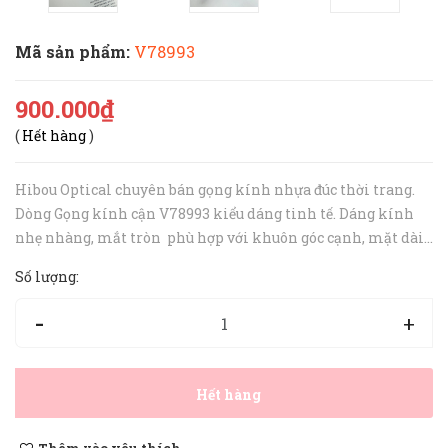
Mã sản phẩm:
V78993
900.000₫
(
Hết hàng
)
Hibou Optical chuyên bán gọng kính nhựa đúc thời trang.
Dòng Gọng kính cận V78993 kiểu dáng tinh tế. Dáng kính
nhẹ nhàng, mắt tròn phù hợp với khuôn góc cạnh, mặt dài.
Gọng nhẹ nhàng khác hẳn với các dòng nhựa đúc bình
Số lượng:
thường. Lõi kim loại đ...
-
+
Hết hàng