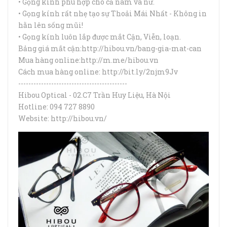
• Gọng kính phù hợp cho cả nam và nữ.
• Gọng kính rất nhẹ tạo sự Thoải Mái Nhất - Không in
hằn lên sống mũi!
• Gọng kính luôn lắp được mắt Cận, Viễn, loạn.
Bảng giá mắt cận:http://hibou.vn/bang-gia-mat-can
Mua hàng online:http://m.me/hibou.vn
Cách mua hàng online: http://bit.ly/2njm9Jv
-------------------------------------------
Hibou Optical - 02.C7 Trần Huy Liệu, Hà Nội
Hotline: 094 727 8890
Website: http://hibou.vn/