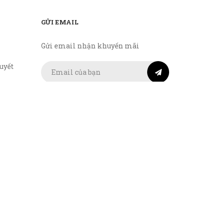
GỬI EMAIL
Gửi email nhận khuyến mãi
uyết
Kết nối
TMĐT:
ong việc
ụ trên
 hoàn