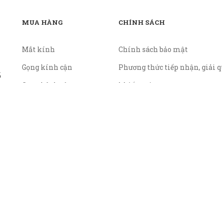
MUA HÀNG
CHÍNH SÁCH
Mắt kính
Chính sách bảo mật
Gọng kính cận
Phương thức tiếp nhận, giải q
ố
Gọng kính râm
khiếu nại
Chính sách giá
Chính sách thanh toán
Các điều kiện hoặc hạn chế tr
cung cấp hàng hóa hoặc dịch v
nền tảng
Chính sách giao hàng đổi trả
tiền