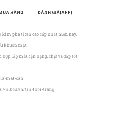
MUA HÀNG
ĐÁNH GIÁ(APP)
 kim pha titan cao cấp nhất hiện nay.
kiểu khuôn mặt
h hợp lắp mắt cận nặng, chịu va đập tốt
gia-mat-can
ps://hibou.vn/tin-thoi-trang