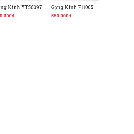
ng Kính YT56097
Gọng Kính F11005
Gọng Kính
0.000₫
550.000₫
450.000₫