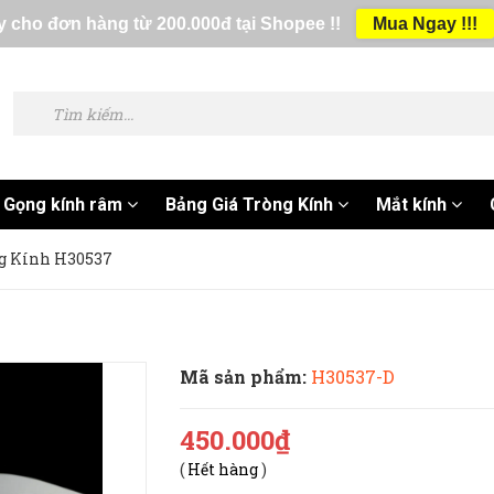
 cho đơn hàng từ 200.000đ tại Shopee !!
Mua Ngay !!!
Gọng kính râm
Bảng Giá Tròng Kính
Mắt kính
g Kính H30537
Mã sản phẩm:
H30537-D
450.000₫
(
Hết hàng
)