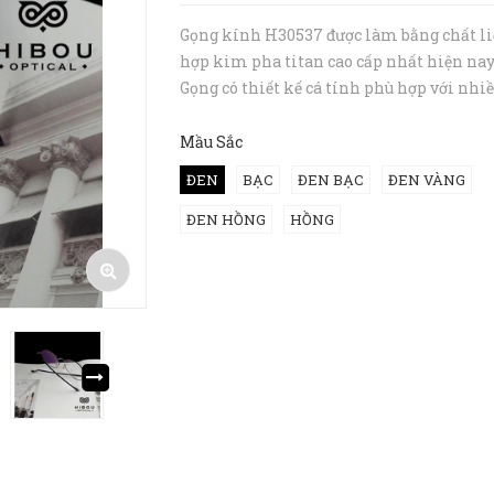
Gọng kính H30537 được làm bằng chất li
hợp kim pha titan cao cấp nhất hiện nay.
Gọng có thiết kế cá tính phù hợp với nhi
kiểu khuôn mặt - Chất liệu hợp kim siêu
nhẹ có độ bền cao thích hợp lắp mắt cận 
Mầu Sắc
chịu va đập tốt ---...
ĐEN
BẠC
ĐEN BẠC
ĐEN VÀNG
ĐEN HỒNG
HỒNG