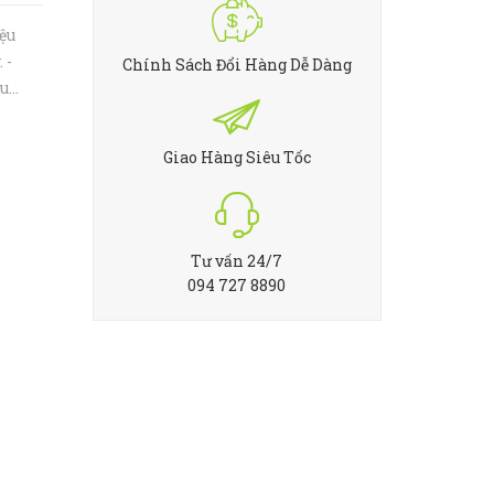
ệu
 -
Chính Sách Đổi Hàng Dễ Dàng
ều
nặng,
Giao Hàng Siêu Tốc
Tư vấn 24/7
094 727 8890