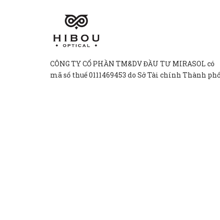
CÔNG TY CỔ PHẦN TM&DV ĐẦU TƯ MIRASOL có
mã số thuế 0111469453 do Sở Tài chính Thành ph
Hà Nội cấp ngày 20/04/2026.
81A Phố Mai Hắc Đế, Phường Hai Bà Trưng,
Thành phố Hà Nội, Việt Nam.
Mon - Sun: 9:00 - 21:00
Hibouoptical@gmail.com