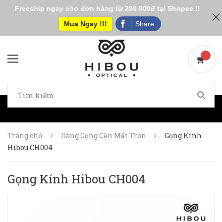
Freeship ngay cho đơn hàng từ 200.000đ tại Shopee !!
Mua Ngay !!!
Share
Trang chủ
Dáng Gọng Cận Mắt Tròn
Gọng Kính
Hibou CH004
Gọng Kính Hibou CH004