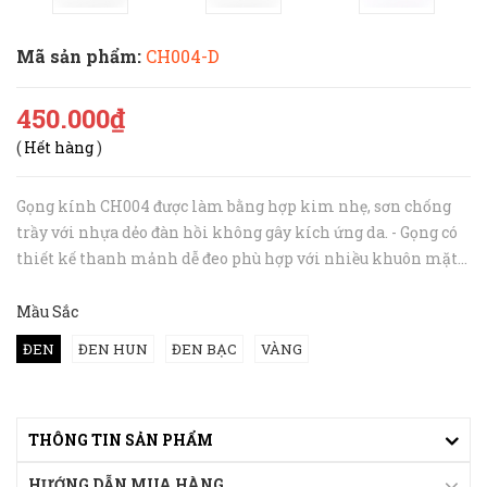
Mã sản phẩm:
CH004-D
450.000₫
(
Hết hàng
)
Gọng kính CH004 được làm bằng hợp kim nhẹ, sơn chống
trầy với nhựa dẻo đàn hồi không gây kích ứng da. - Gọng có
thiết kế thanh mảnh dễ đeo phù hợp với nhiều khuôn mặt
khác nhau. Để được tư vấn chính xác nhất, bạn hãy inbox
hoặc gọi tới hotlin...
Mầu Sắc
ĐEN
ĐEN HUN
ĐEN BẠC
VÀNG
THÔNG TIN SẢN PHẨM
HƯỚNG DẪN MUA HÀNG