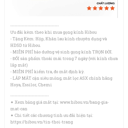
----------------------------------
Ưu đãi kèm theo khi mua gọng kính Hibou
- Tặng Kèm: Hộp, Khăn lau kính chuyên dụng và
HDSD từ Hibou.
- MIỄN PHÍ bảo dưỡng vệ sinh gọng kính TRỌN ĐỜI.
- ĐỔI sản phẩm thoái mái trong 7 ngày (với kính chưa
lắp mắt)
- MIỄN PHÍ kiểm tra, đo mắt định kỳ.
- LẮP MẮT cận siêu mỏng, mắt lọc ASX chính hãng
Hoya, Essilor, Chemi
---------------------------
✦ Xem bảng giá mắt tại: www.hibou.vn/bang-gia-
mat-can
✦ Chi tiết các chương tình ưu đãi hiện tại:
https://hibou.vn/tin-thoi-trang