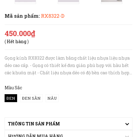
Mã sản phẩm:
RX8322-D
450.000₫
(
Hết hàng
)
Gọng kính RX8322 được làm bằng chất liệu nhựa liệu nhựa
dẻo cao cấp. - Gọng có thiết kế đơn giản phù hợp với hầu hết
các khuôn mặt - Chất liệu nhựa dẻo có độ bền cao thích hợp
lắp mắt cận nặng, chịu va đập tốt ----------------------...
Mầu Sắc
ĐEN
ĐEN SẦN
NÂU
THÔNG TIN SẢN PHẨM
HƯỚNG DẪN MUA HÀNG