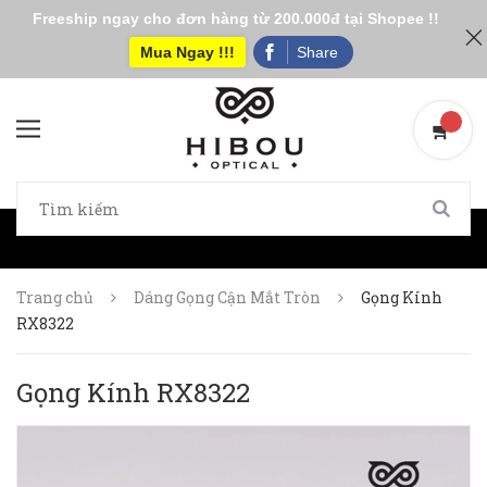
Freeship ngay cho đơn hàng từ 200.000đ tại Shopee !!
Mua Ngay !!!
Share
Trang chủ
Dáng Gọng Cận Mắt Tròn
Gọng Kính
RX8322
Gọng Kính RX8322