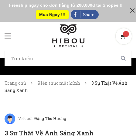
Freeship ngay cho đơn hàng từ 200.000đ tại Shopee !!
Mua Ngay !!!
Share
Trang chủ
Kiến thức mắt kính
3 Sự Thật Về Ánh
Sáng Xanh
Viết bởi:
Đặng Thu Hương
3 Sự Thật Về Ánh Sáng Xanh