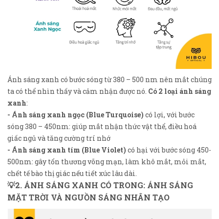
Ánh sáng xanh có bước sóng từ 380 – 500 nm nên mắt chúng
ta có thể nhìn thấy và cảm nhận được nó.
Có 2 loại ánh sáng
xanh
:
- Ánh sáng xanh ngọc (Blue Turquoise)
có lợi, với bước
sóng 380 – 450nm: giúp mắt nhận thức vật thể, điều hoá
giấc ngủ và tăng cường trí nhớ
- Ánh sáng xanh tím (Blue Violet)
có hại với bước sóng 450-
500nm: gây tổn thương võng mạn, làm khô mắt, mỏi mắt,
chết tế bào thị giác nếu tiết xúc lâu dài.
💡2. ÁNH SÁNG XANH CÓ TRONG: ÁNH SÁNG
MẶT TRỜI VÀ NGUỒN SÁNG NHÂN TẠO