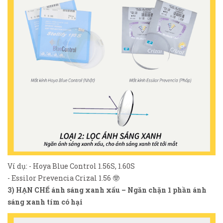
Ví dụ: -
Hoya Blue Control 1.56S
,
1.60S
-
Essilor Prevencia Crizal 1.56
🤓
3) HẠN CHẾ ánh sáng xanh xấu – Ngăn chặn 1 phần ánh
sáng xanh tím có hại