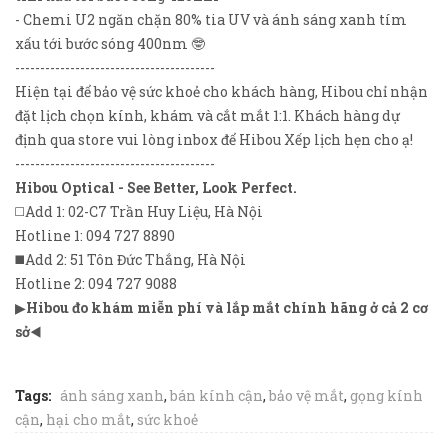
-
Chemi U2
ngăn chặn 80% tia UV và ánh sáng xanh tím
xấu tới bước sóng 400nm 🤓
----------------------------------------
Hiện tại để bảo vệ sức khoẻ cho khách hàng, Hibou chỉ nhận
đặt lịch chọn kính, khám và cắt mắt 1:1. Khách hàng dự
định qua store vui lòng inbox để Hibou Xếp lịch hẹn cho ạ!
----------------------------------------
Hibou Optical - See Better, Look Perfect.
◻️Add 1: 02-C7 Trần Huy Liệu, Hà Nội
Hotline 1: 094 727 8890
◼️Add 2: 51 Tôn Đức Thắng, Hà Nội
Hotline 2: 094 727 9088
▶
Hibou đo khám miễn phí và lắp mắt chính hãng ở cả 2 cơ
sở
◀️
Tags:
ánh sáng xanh
,
bán kính cận
,
bảo vệ mắt
,
gọng kính
cận
,
hại cho mắt
,
sức khoẻ