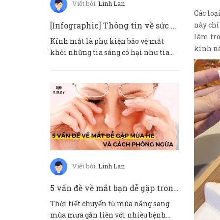
Viết bởi:
Linh Lan
Các loạ
[Infographic] Thông tin về sức khoẻ mắt trẻ em
này chỉ
làm tro
Kính mắt là phụ kiện bảo vệ mắt
kính n
khỏi những tia sáng có hại như tia
UV và ánh sáng xanh. Không chỉ...
Viết bởi:
Linh Lan
5 vấn đề về mắt bạn dễ gặp trong mùa hè 2021
Thời tiết chuyển từ mùa nắng sang
mùa mưa gắn liền với nhiều bệnh