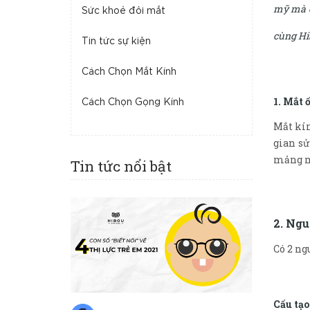
mỹ mà c
Sức khoẻ đôi mắt
cùng Hib
Tin tức sự kiện
Cách Chọn Mắt Kính
1. Mắt 
Cách Chọn Gọng Kính
Mắt kín
gian sử
mảng m
Tin tức nổi bật
2. Ngu
Có 2 ng
Cấu tạ