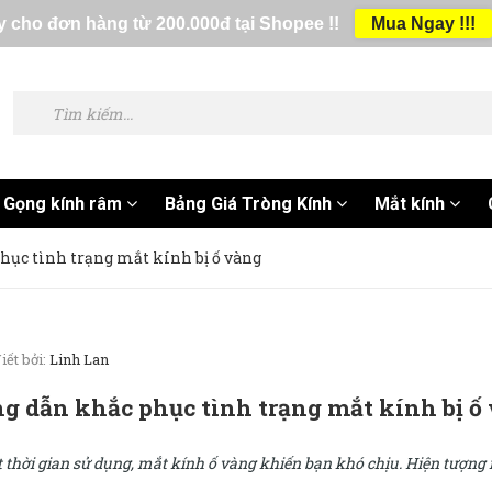
 cho đơn hàng từ 200.000đ tại Shopee !!
Mua Ngay !!!
Gọng kính râm
Bảng Giá Tròng Kính
Mắt kính
ục tình trạng mắt kính bị ố vàng
iết bởi:
Linh Lan
g dẫn khắc phục tình trạng mắt kính bị ố
 thời gian sử dụng, mắt kính ố vàng khiến bạn khó chịu. Hiện tượn