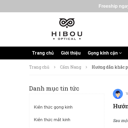
Freeship ngay
Trang chủ
Giới thiệu
Gọng kính cận
Trang chủ
Cẩm Nang
Hướng dẫn khắc ph
Danh mục tin tức
V
Hướn
Kiến thức gọng kính
Sau một
Kiến thức mắt kính