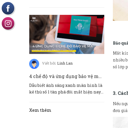
mắt mùa hè. Không chỉ có ánh nắ...
Bảo quả
Mắt kín
nhiều b
Viết bởi:
Linh Lan
số lớp
4 chế độ và ứng dụng bảo vệ mắt khi sử dụng điện thoại IOS và ANDROID
Dẫu biết ánh sáng xanh màn hình là
kẻ thù số 1 tàn phá đôi mắt hiện nay
3. Các
nhưng điện thoại đã trở t...
Nếu ngu
Xem thêm
đơn giả