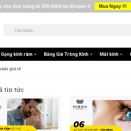
 cho đơn hàng từ 200.000đ tại Shopee !!
Mua Ngay !!!
Gọng kính râm
Bảng Giá Tròng Kính
Mắt kính
nam giá rẻ
ả tin tức