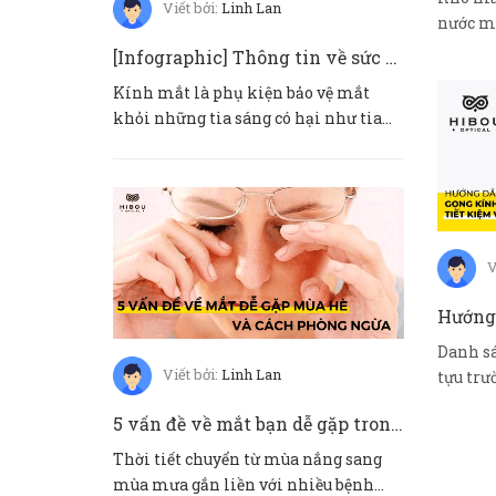
Viết bởi:
Linh Lan
nước mắ
gặp như:
[Infographic] Thông tin về sức khoẻ mắt trẻ em
Kính mắt là phụ kiện bảo vệ mắt
khỏi những tia sáng có hại như tia
UV và ánh sáng xanh. Không chỉ...
V
Danh sá
Viết bởi:
Linh Lan
tựu trư
vở, đ...
5 vấn đề về mắt bạn dễ gặp trong mùa hè 2021
Thời tiết chuyển từ mùa nắng sang
mùa mưa gắn liền với nhiều bệnh