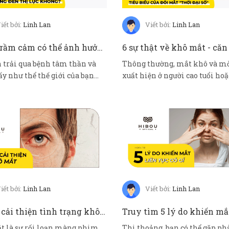
iết bởi:
Linh Lan
Viết bởi:
Linh Lan
Bệnh trầm cảm có thể ảnh hưởng đến thị lực không?
 trải qua bệnh tâm thần và
Thông thường, mắt khô và mờ
y như thể thế giới của bạn
xuất hiện ở người cao tuổi hoặ
”...
những người b...
iết bởi:
Linh Lan
Viết bởi:
Linh Lan
5 cách cải thiện tình trạng khô mắt văn phòng - Căn bệnh thời đại 4.0
t là sự rối loạn màng phim
Thi thoảng, bạn có thể gặp ph