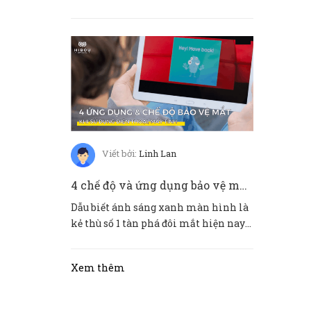
mắt mùa hè. Không chỉ có ánh nắ...
Viết bởi:
Linh Lan
4 chế độ và ứng dụng bảo vệ mắt khi sử dụng điện thoại IOS và ANDROID
Dẫu biết ánh sáng xanh màn hình là
kẻ thù số 1 tàn phá đôi mắt hiện nay
nhưng điện thoại đã trở t...
Xem thêm