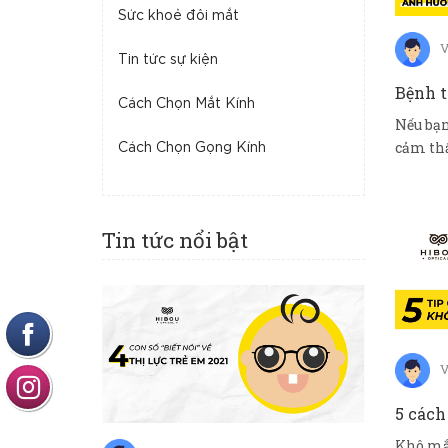
Sức khoẻ đôi mắt
V
Tin tức sự kiện
Cách Chọn Mắt Kính
Nếu bạn
cảm thấ
Cách Chọn Gọng Kính
“xám xịt
Tin tức nổi bật
V
Khô mắ