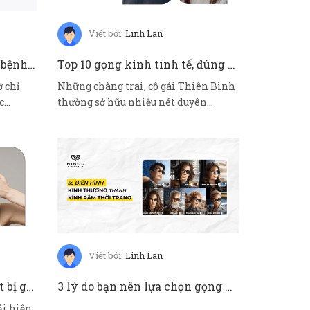
Viết bởi:
Linh Lan
6 sự thật về khô mắt - căn bệnh tiêu biểu của đôi mắt "thời đại số"
Top 10 gọng kính tinh tế, đúng "gu" những tín đồ gọng kính cung Thiên Bình
 chỉ
Những chàng trai, cô gái Thiên Bình
c
thường sở hữu nhiều nét duyên
ngầm, quyến...
Viết bởi:
Linh Lan
Truy tìm 5 lý do khiến mắt bị gỉ liên tục
3 lý do bạn nên lựa chọn gọng kính đổi màu Essilor Transitons trong mùa hè này
ải hiện