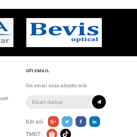
GỬI EMAIL
Gửi email nhận khuyến mãi
uyết
Kết nối
TMĐT: