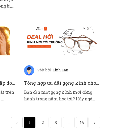
ông biết
Viết bởi:
Linh Lan
5 bệnh lý về mắt thường gặp do tổn thương từ ánh nắng mặt trời
Tổng hợp ưu đãi gọng kính cho mùa tựu trường tại Hibou Shopee
cát trên
Bạn cần một gọng kính mới đồng
...
hành trong năm học tới? Hãy ngó
ngay chươ...
1
2
3
...
16