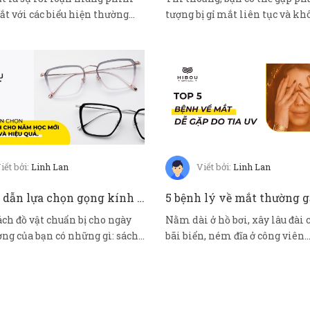
t với các biểu hiện thường
tượng bị gỉ mắt liên tục và kh
 c...
m...
iết bởi:
Linh Lan
Viết bởi:
Linh Lan
Hướng dẫn lựa chọn gọng kính cho năm học mới tiết kiệm, hiệu quả
ch đồ vật chuẩn bị cho ngày
Nằm dài ở hồ bơi, xây lâu đài 
ờng của bạn có những gì: sách
bãi biển, ném đĩa ở công viên... 