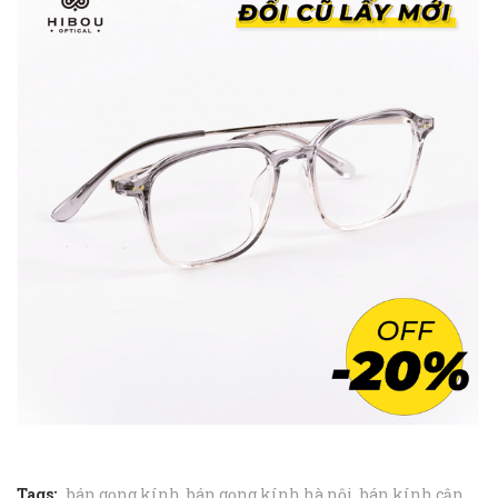
Tags:
bán gọng kính
,
bán gọng kính hà nội
,
bán kính cận
,