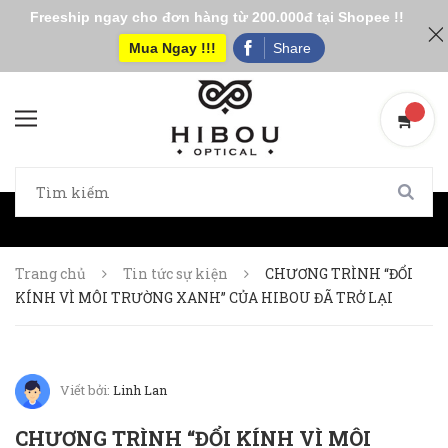
Freeship ngay cho đơn hàng từ 200.000đ tại Shopee !!
Mua Ngay !!!
Share
Trang chủ
Tin tức sự kiện
CHƯƠNG TRÌNH “ĐỔI
KÍNH VÌ MÔI TRƯỜNG XANH” CỦA HIBOU ĐÃ TRỞ LẠI
Viết bởi:
Linh Lan
CHƯƠNG TRÌNH “ĐỔI KÍNH VÌ MÔI