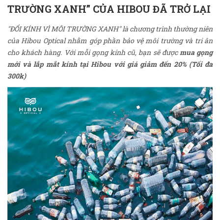
TRƯỜNG XANH” CỦA HIBOU ĐÃ TRỞ LẠI
"ĐỔI KÍNH VÌ MÔI TRƯỜNG XANH" là chương trình thường niên
của Hibou Optical nhằm góp phần bảo vệ môi trường và tri ân
cho khách hàng. Với mỗi gọng kính cũ, bạn sẽ được
mua gọng
mới và lắp mắt kính tại Hibou với giá giảm đến 20% (Tối đa
300k)