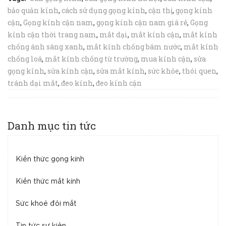
bảo quản kính
,
cách sử dụng gọng kính
,
cận thị
,
gọng kính
cận
,
Gọng kính cận nam
,
gọng kính cận nam giá rẻ
,
Gọng
kính cận thời trang nam
,
mắt dại
,
mắt kính cận
,
mắt kính
chống ánh sáng xanh
,
mắt kính chống bám nước
,
mắt kính
chống loá
,
mắt kính chống từ trường
,
mua kính cận
,
sửa
gọng kính
,
sửa kính cận
,
sửa mắt kính
,
sức khỏe
,
thói quen
,
tránh dại mắt
,
đeo kính
,
đeo kính cận
Danh mục tin tức
Kiến thức gọng kính
Kiến thức mắt kính
Sức khoẻ đôi mắt
Tin tức sự kiện