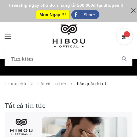
Freeship ngay cho đơn hàng từ 200.000đ tại Shopee !!
Mua Ngay !!!
Share
Trang chủ
Tất cả tin tức
bảo quản kính
Tất cả tin tức