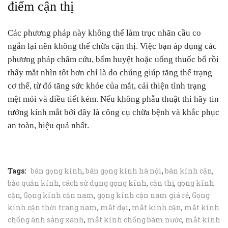
điểm cận thị
Các phương pháp này không thể làm trục nhãn cầu co
ngắn lại nên không thể chữa cận thị. Việc bạn áp dụng các
phương pháp châm cứu, bấm huyệt hoặc uống thuốc bổ rồi
thấy mắt nhìn tốt hơn chỉ là do chúng giúp tăng thể trạng
cơ thể, từ đó tăng sức khỏe của mắt, cải thiện tình trạng
mệt mỏi và điều tiết kém. Nếu không phẫu thuật thì hãy tin
tưởng kính mắt bởi đây là công cụ chữa bệnh và khắc phục
an toàn, hiệu quả nhất.
Tags:
bán gọng kính
,
bán gọng kính hà nội
,
bán kính cận
,
bảo quản kính
,
cách sử dụng gọng kính
,
cận thị
,
gọng kính
cận
,
Gọng kính cận nam
,
gọng kính cận nam giá rẻ
,
Gọng
kính cận thời trang nam
,
mắt dại
,
mắt kính cận
,
mắt kính
chống ánh sáng xanh
,
mắt kính chống bám nước
,
mắt kính