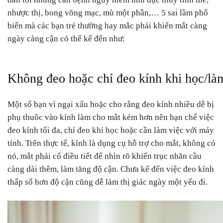
nhược thị, bong võng mạc, mù một phần,… 5 sai lầm phổ
biến mà các bạn trẻ thường hay mắc phải khiến mắt càng
ngày càng cận có thể kể đến như:
Không đeo hoặc chỉ đeo kính khi học/là
Một số bạn vì ngại xấu hoặc cho rằng đeo kính nhiều dễ bị
phụ thuôc vào kính làm cho mắt kém hơn nên hạn chế việc
đeo kính tối đa, chỉ đeo khi học hoặc cần làm việc với máy
tính. Trên thực tế, kính là dụng cụ hỗ trợ cho mắt, không có
nó, mắt phải cố điều tiết để nhìn rõ khiến trục nhãn cầu
càng dài thêm, làm tăng độ cận. Chưa kể đến việc đeo kính
thấp số hơn độ cận cũng dễ làm thị giác ngày một yếu đi.