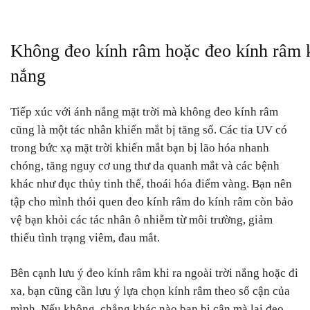
Không đeo kính râm hoặc đeo kính râm k
nắng
Tiếp xúc với ánh nắng mặt trời mà không đeo kính râm
cũng là một tác nhân khiến mắt bị tăng số. Các tia UV có
trong bức xạ mặt trời khiến mắt bạn bị lão hóa nhanh
chóng, tăng nguy cơ ung thư da quanh mắt và các bệnh
khác như đục thủy tinh thể, thoái hóa điểm vàng. Bạn nên
tập cho mình thói quen đeo kính râm do kính râm còn bảo
vệ bạn khỏi các tác nhân ô nhiễm từ môi trường, giảm
thiểu tình trạng viêm, đau mắt.
Bên cạnh lưu ý đeo kính râm khi ra ngoài trời nắng hoặc đi
xa, bạn cũng cần lưu ý lựa chọn kính râm theo số cận của
mình. Nếu không, chẳng khác nào bạn bị cận mà lại đeo