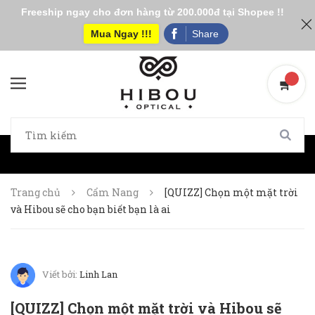
Freeship ngay cho đơn hàng từ 200.000đ tại Shopee !!
Mua Ngay !!!
Share
Trang chủ
Cẩm Nang
[QUIZZ] Chọn một mặt trời
và Hibou sẽ cho bạn biết bạn là ai
Viết bởi:
Linh Lan
[QUIZZ] Chọn một mặt trời và Hibou sẽ