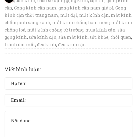
bảo quản kính
,
cách sử dụng gọng kính
,
cận thị
,
gọng kính
cận
,
Gọng kính cận nam
,
gọng kính cận nam giá rẻ
,
Gọng
kính cận thời trang nam
,
mắt dại
,
mắt kính cận
,
mắt kính
chống ánh sáng xanh
,
mắt kính chống bám nước
,
mắt kính
chống loá
,
mắt kính chống từ trường
,
mua kính cận
,
sửa
gọng kính
,
sửa kính cận
,
sửa mắt kính
,
sức khỏe
,
thói quen
,
tránh dại mắt
,
đeo kính
,
đeo kính cận
Viết bình luận: