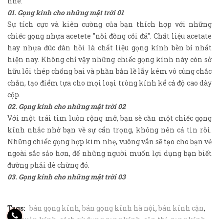
nhé.
01. Gọng kính cho những mặt trời 01
Sự tích cực và kiên cường của bạn thích hợp với những
chiếc gọng nhựa acetete "nồi đồng cối đá". Chất liệu acetate
hay nhựa đúc đàn hồi là chất liệu gọng kính bền bỉ nhất
hiện nay. Không chỉ vậy những chiếc gọng kính này còn sở
hữu lõi thép chống bai và phần bản lề lẫy kém vô cùng chắc
chắn, tạo điểm tựa cho mọi loại tròng kính kể cả độ cao dày
cộp.
02. Gọng kính cho những mặt trời 02
Với một trái tim luôn rộng mở, bạn sẽ cần một chiếc gọng
kính nhắc nhở bạn về sự cẩn trọng, không nên cả tin rồi.
Những chiếc gọng hợp kim nhẹ, vuông vắn sẽ tạo cho bạn vẻ
ngoài sắc sảo hơn, để những người muốn lợi dụng bạn biết
đường phải dè chừng đó.
03. Gọng kính cho những mặt trời 03
Tags:
bán gọng kính
,
bán gọng kính hà nội
,
bán kính cận
,