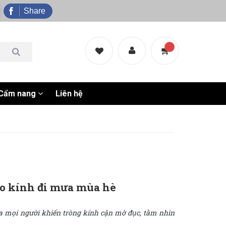
Share
Cẩm nang
Liên hệ
eo kính đi mưa mùa hè
của mọi người khiến tròng kính cận mờ đục, tầm nhìn