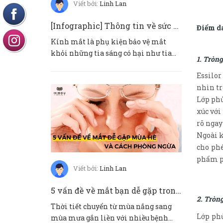
Viết bởi:
Linh Lan
[Infographic] Thông tin về sức khoẻ mắt trẻ em
Điểm da
Kính mắt là phụ kiện bảo vệ mắt
khỏi những tia sáng có hại như tia
1. Tròn
UV và ánh sáng xanh. Không chỉ...
Essilor
nhìn tr
Lớp phủ
xúc với
rõ ngay
Ngoài k
cho phé
phẩm ph
Viết bởi:
Linh Lan
5 vấn đề về mắt bạn dễ gặp trong mùa hè 2021
2. Tròn
Thời tiết chuyển từ mùa nắng sang
Lớp phủ
mùa mưa gắn liền với nhiều bệnh